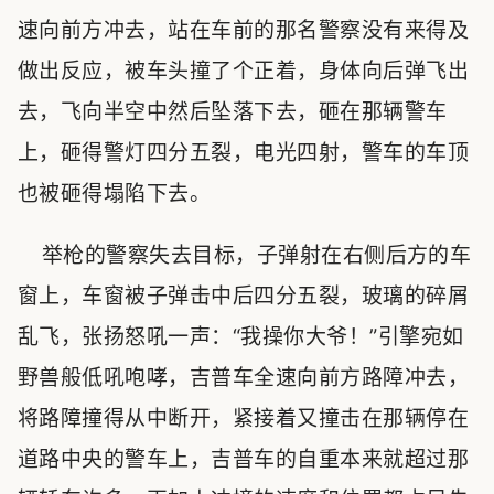
速向前方冲去，站在车前的那名警察没有来得及
做出反应，被车头撞了个正着，身体向后弹飞出
去，飞向半空中然后坠落下去，砸在那辆警车
上，砸得警灯四分五裂，电光四射，警车的车顶
也被砸得塌陷下去。
举枪的警察失去目标，子弹射在右侧后方的车
窗上，车窗被子弹击中后四分五裂，玻璃的碎屑
乱飞，张扬怒吼一声：“我操你大爷！”引擎宛如
野兽般低吼咆哮，吉普车全速向前方路障冲去，
将路障撞得从中断开，紧接着又撞击在那辆停在
道路中央的警车上，吉普车的自重本来就超过那