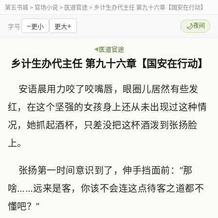
第五书城
> 官场小说 > 医道官途 > 乡计生办代主任 第九十六章【国安在行动】
−
+
🌙
夜间
字号
更小
更大
医道官途
乡计生办代主任 第九十六章【国安在行动】
安语晨用力咬了咬嘴唇，眼圈儿居然有些发
红，在这个坚强的女孩身上还从未出现过这种情
况，她抓起酒杯，只差没把这杯酒泼到张扬脸
上。
张扬第一时间意识到了，伸手挡面前：“那
啥……远来是客，你该不会连这点待客之道都不
懂吧？”