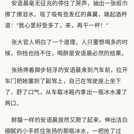
安语晨毫无征兆的停住了哭声，抽出一张纸巾
擦了擦泪水，吸了吸有些发红的鼻翼，端起酒杯
道：“我心里好受多了，来，再干一杯！”
张大官人明白了一个道理，人只要想喝多的时
候，你挡也挡不住，喝醉是安语晨必然的结果。
张扬搀着脚步轻浮的安语晨来到汽车前，拉开
车门把她塞到了副驾上，自己在驾驶座上坐下
了，舒了口气，从车载冰箱内拿出一瓶冰水灌了
两口。
醉猫一样的安语晨居然又爬了起来，伸出洁白
细腻的小手抓住张扬的那瓶冰水，一把抢了过