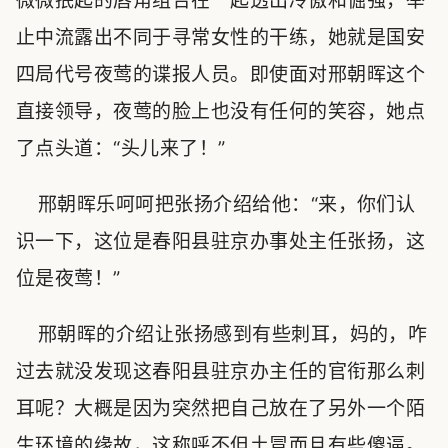
微微抿起的唇角组合在一起透出冷傲和倔强，举
止中流露出不同于寻常女性的干练，她就是国安
四局代号夜莺的谍报人员。即使面对邢朝晖这个
直接领导，夜莺的脸上也没有任何的笑容，她点
了点头道：“头儿来了！”
邢朝晖乐呵呵把张扬介绍给他：“来，你们认
识一下，这位是春阳县驻京办事处主任张扬，这
位是夜莺！”
邢朝晖的介绍让张扬感到有些刺耳，妈的，咋
过去就没发现这春阳县驻京办主任的官衔那么刺
耳呢？大概是因为突然把自己放在了另外一个陌
生环境的缘故，这称呼不但土冒而且有些傻逼。