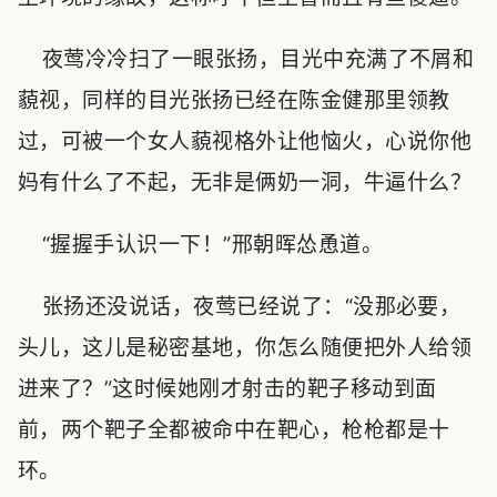
夜莺冷冷扫了一眼张扬，目光中充满了不屑和
藐视，同样的目光张扬已经在陈金健那里领教
过，可被一个女人藐视格外让他恼火，心说你他
妈有什么了不起，无非是俩奶一洞，牛逼什么？
“握握手认识一下！”邢朝晖怂恿道。
张扬还没说话，夜莺已经说了：“没那必要，
头儿，这儿是秘密基地，你怎么随便把外人给领
进来了？”这时候她刚才射击的靶子移动到面
前，两个靶子全都被命中在靶心，枪枪都是十
环。