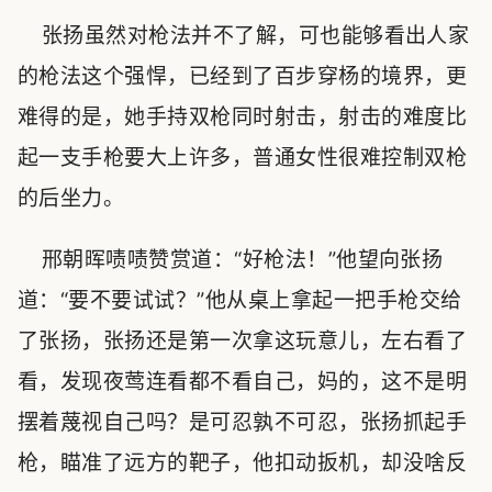
张扬虽然对枪法并不了解，可也能够看出人家
的枪法这个强悍，已经到了百步穿杨的境界，更
难得的是，她手持双枪同时射击，射击的难度比
起一支手枪要大上许多，普通女性很难控制双枪
的后坐力。
邢朝晖啧啧赞赏道：“好枪法！”他望向张扬
道：“要不要试试？”他从桌上拿起一把手枪交给
了张扬，张扬还是第一次拿这玩意儿，左右看了
看，发现夜莺连看都不看自己，妈的，这不是明
摆着蔑视自己吗？是可忍孰不可忍，张扬抓起手
枪，瞄准了远方的靶子，他扣动扳机，却没啥反