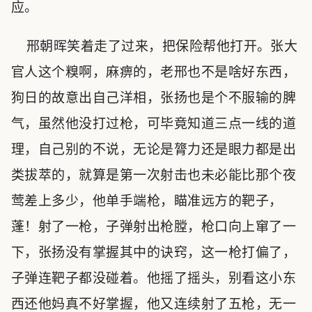
应。
邢朝晖笑着走了过来，把保险帮他打开。张大
官人这个糗啊，麻痹的，老邢也不是啥好东西，
狗日的故意出自己洋相，张扬也是个不服输的脾
气，虽然他没打过枪，可毕竟知道三点一线的道
理，自己别的不说，无论是膂力还是眼力都是出
类拔萃的，就算是第一次射击也未必能比那个夜
莺差上多少，他单手端枪，瞄准远方的靶子，
蓬！射了一枪，子弹射出枪膛，枪口向上窜了一
下，张扬没有掌握其中的诀窍，这一枪打偏了，
子弹连靶子都没碰着。他摇了摇头，别看这小东
西还他妈真不好掌握，他又连续射了五枪，无一