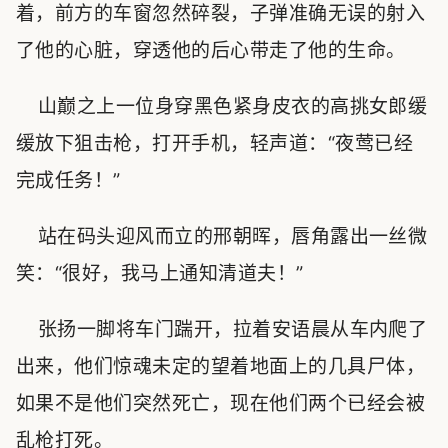
着，前方的车窗忽然碎裂，子弹准确无误的射入
了他的心脏，穿透他的后心带走了他的生命。
山巅之上一位身穿黑色紧身皮衣的高挑女郎缓
缓放下狙击枪，打开手机，轻声道：“夜莺已经
完成任务！”
站在码头迎风而立的邢朝晖，唇角露出一丝微
笑：“很好，我马上通知清道夫！”
张扬一脚将车门踹开，拉着安语晨从车内爬了
出来，他们惊魂未定的望着地面上的几具尸体，
如果不是他们突然死亡，现在他们两个已经会被
乱枪打死。