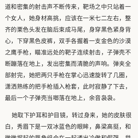
道和密集的射击声不断传来，靶场之中只站着一
个女人，她身材高挑，应该在一米七二左右，整
齐的栗色头发在脑后束成马尾，身穿黑色紧身背
心，下穿黑色皮裤，双手各握着一支金色的沙漠
之鹰手枪，瞄准远处的靶子连续射击，子弹壳不
断蹦落在地上，发出密集而清脆的声响。弹夹全
部射完，她把两只手枪在掌心迅速旋转了几圈，
潇洒熟练的把手枪插入枪套，此时寂静了下去，
最后一个子弹壳当啷落在地上，余音袅袅。
她取下护耳和护目镜，转过身来，她的皮肤很
白，秀眉下是一双冰蓝色的眼眸，鼻梁高挺，和