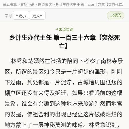
第五书城
> 官场小说 > 医道官途 > 乡计生办代主任 第一百三十六章【突然死亡】
−
+
🌙
夜间
字号
更小
更大
医道官途
乡计生办代主任 第一百三十六章【突然死
亡】
林秀和楚嫣然在张扬的陪同下考察了南林寺景
区，所谓的景区如今只是一片初步的雏形，刚刚
下过雨，到处都是一片泥泞，古城墙周围低矮的
棚户区还没有来得及拆迁，如果只看眼前的这幅
景象，谁会有兴趣到这种地方来旅游？然而地宫
的发掘，佛祖舍利的出现已经让这片破破烂烂的
地方蒙上了一层神秘莫测的味道。林秀意识到，