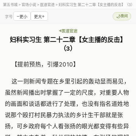
第五书城
> 官场小说 > 医道官途 > 妇科实习生 第二十二章【女主播的反击】（3）
−
+
🌙
夜间
字号
更小
更大
医道官途
妇科实习生 第二十二章【女主播的反击】
（3）
【提前预热，引爆2010】
这一则新闻专题在乡里引起的轰动显而易见，
虽然新闻播出时掌握了一定的尺度，对重要人物
的画面和谈话都进行了处理，也没有指名道姓地
说那个殴打村民暴力执法的乡计生干部就是张
扬，可乡政府每个人看张扬的眼光都变得有些异