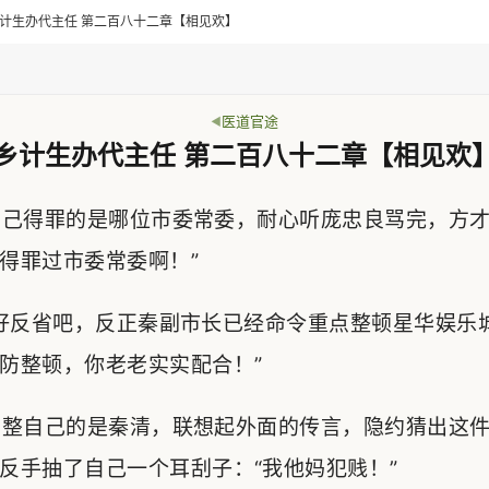
> 乡计生办代主任 第二百八十二章【相见欢】
医道官途
乡计生办代主任 第二百八十二章【相见欢
己得罪的是哪位市委常委，耐心听庞忠良骂完，方才
得罪过市委常委啊！”
好反省吧，反正秦副市长已经命令重点整顿星华娱乐
防整顿，你老老实实配合！”
整自己的是秦清，联想起外面的传言，隐约猜出这件
反手抽了自己一个耳刮子：“我他妈犯贱！”