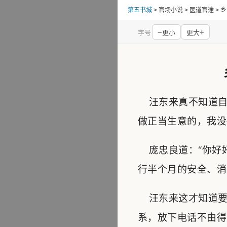
第五书城
> 官场小说 > 医道官途 
−
+
字号
更小
更大
汪东来真不知道自
做正当生意的，我没
庞忠良道：“你好
行半个月的安全、消
汪东来这才知道要
系，放下电话不由得