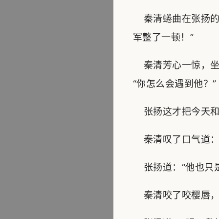
秦清蜷曲在张扬的
军整了一顿！”
秦清芳心一惊，坐
“你怎么会遇到他？”
张扬这才把今天和
秦清叹了口气道：“
张扬道：“他也只是
秦清咬了咬樱唇，张