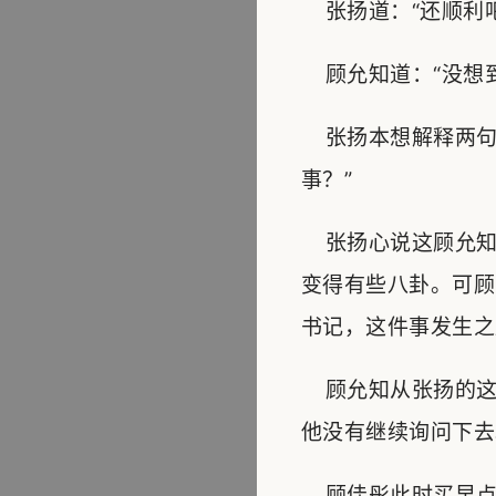
张扬道：“还顺利吧
顾允知道：“没想到
张扬本想解释两句
事？”
张扬心说这顾允知
变得有些八卦。可顾
书记，这件事发生之
顾允知从张扬的这
他没有继续询问下去
顾佳彤此时买早点