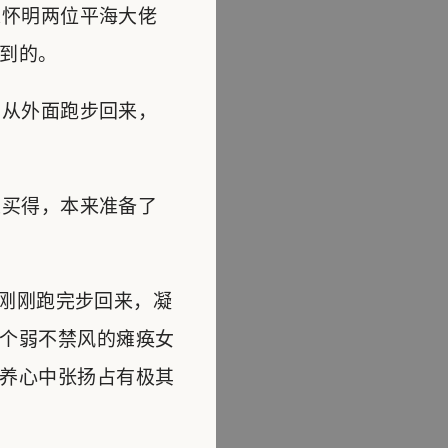
怀明两位平海大佬
到的。
从外面跑步回来，
买得，本来准备了
刚刚跑完步回来，凝
个弱不禁风的瘫痪女
养心中张扬占有极其