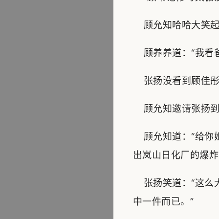
顾允知哈哈大笑起来
顾养养道：“我看爸
张扬没看到顾佳彤
顾允知邀请张扬到客
顾允知道：“给你姐
出岚山日化厂的爆炸
张扬笑道：“这么
中一件而已。”