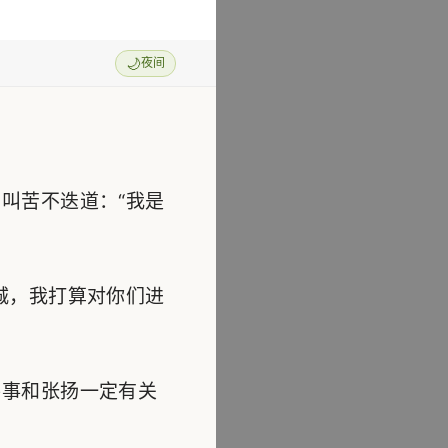
🌙
夜间
】
叫苦不迭道：“我是
城，我打算对你们进
事和张扬一定有关