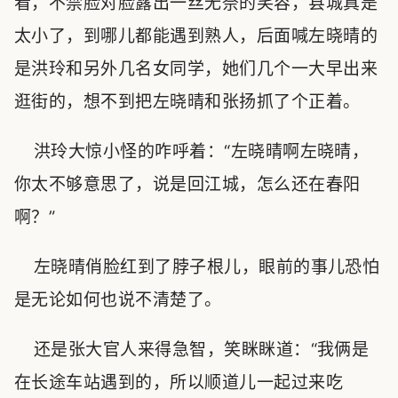
看，不禁脸对脸露出一丝无奈的笑容，县城真是
太小了，到哪儿都能遇到熟人，后面喊左晓晴的
是洪玲和另外几名女同学，她们几个一大早出来
逛街的，想不到把左晓晴和张扬抓了个正着。
洪玲大惊小怪的咋呼着：“左晓晴啊左晓晴，
你太不够意思了，说是回江城，怎么还在春阳
啊？”
左晓晴俏脸红到了脖子根儿，眼前的事儿恐怕
是无论如何也说不清楚了。
还是张大官人来得急智，笑眯眯道：“我俩是
在长途车站遇到的，所以顺道儿一起过来吃