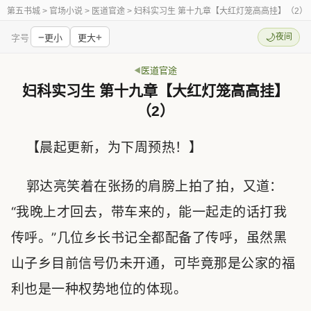
第五书城
> 官场小说 > 医道官途 > 妇科实习生 第十九章【大红灯笼高高挂】（2）
−
+
🌙
夜间
字号
更小
更大
医道官途
妇科实习生 第十九章【大红灯笼高高挂】
（2）
【晨起更新，为下周预热！】
郭达亮笑着在张扬的肩膀上拍了拍，又道：
“我晚上才回去，带车来的，能一起走的话打我
传呼。”几位乡长书记全都配备了传呼，虽然黑
山子乡目前信号仍未开通，可毕竟那是公家的福
利也是一种权势地位的体现。