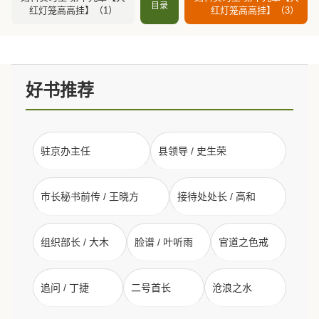
目录
红灯笼高高挂】（1）
红灯笼高高挂】（3）
好书推荐
驻京办主任
县领导 / 史生荣
市长秘书前传 / 王晓方
接待处处长 / 高和
组织部长 / 大木
脸谱 / 叶听雨
官道之色戒
追问 / 丁捷
二号首长
沧浪之水