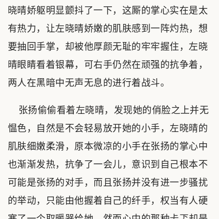
晓晴娇躯明显颤抖了一下，这厮的掌心实在是太
有热力，让左晓晴娇嫩的肌肤感到一阵灼热，想
要抽回手掌，却被他厚颜无耻的牢牢握住，左晓
晴眼睛看着银幕，可右手仍然在顽强的抗争着，
两人在黑暗中无声无息的进行着战斗。
张扬偷偷看着左晓晴，发现她的俏脸之上并无
愠色，自然是不会轻易放开她的小手，左晓晴的
肌肤细嫩柔滑，原本微凉的小手在张扬的掌心中
也渐渐发热，抗争了一会儿，意识到自己根本不
可能是张扬的对手，而且张扬并没有进一步骚扰
的举动，只能由他握着自己的纤手，权当有人硬
塞了一个取暖器给她。然而心中的那种忐忑却是