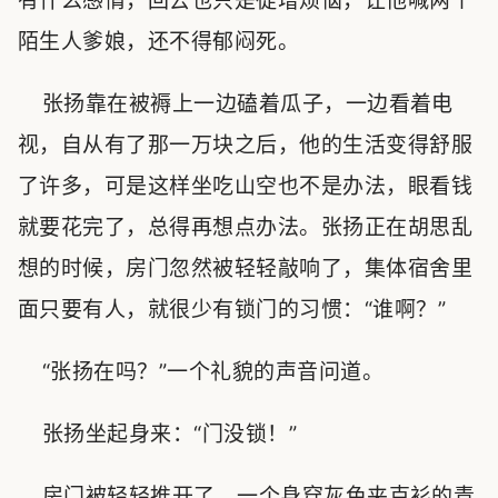
有什么感情，回去也只是徒增烦恼，让他喊两个
陌生人爹娘，还不得郁闷死。
张扬靠在被褥上一边磕着瓜子，一边看着电
视，自从有了那一万块之后，他的生活变得舒服
了许多，可是这样坐吃山空也不是办法，眼看钱
就要花完了，总得再想点办法。张扬正在胡思乱
想的时候，房门忽然被轻轻敲响了，集体宿舍里
面只要有人，就很少有锁门的习惯：“谁啊？”
“张扬在吗？”一个礼貌的声音问道。
张扬坐起身来：“门没锁！”
房门被轻轻推开了，一个身穿灰色夹克衫的青