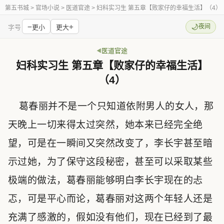
第五书城
> 官场小说 > 医道官途 > 妇科实习生 第五章【败家仔的幸福生活】（4）
−
+
🌙
夜间
字号
更小
更大
医道官途
妇科实习生 第五章【败家仔的幸福生活】
（4）
葛春丽并不是一个只知道依附男人的女人，那
天晚上一切来得太过突然，她本来已经完全绝
望，可是在一瞬间又突然改变了，李长宇甚至暗
示过她，为了保守这段秘密，甚至可以采取某些
极端的做法，葛春丽能够明白李长宇现在的忐
忑，可是平心而论，葛春丽对这两个年轻人还是
充满了感激的，假如没有他们，现在已经到了最