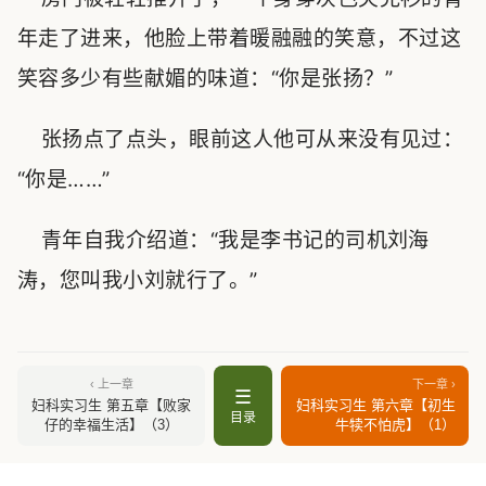
年走了进来，他脸上带着暖融融的笑意，不过这
笑容多少有些献媚的味道：“你是张扬？”
张扬点了点头，眼前这人他可从来没有见过：
“你是……”
青年自我介绍道：“我是李书记的司机刘海
涛，您叫我小刘就行了。”
‹ 上一章
下一章 ›
☰
妇科实习生 第五章【败家
妇科实习生 第六章【初生
目录
仔的幸福生活】（3）
牛犊不怕虎】（1）