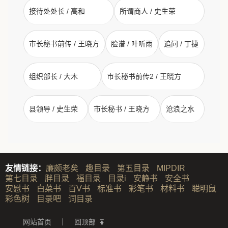
接待处处长 / 高和
所谓商人 / 史生荣
市长秘书前传 / 王晓方
脸谱 / 叶听雨
追问 / 丁捷
组织部长 / 大木
市长秘书前传2 / 王晓方
县领导 / 史生荣
市长秘书 / 王晓方
沧浪之水
友情链接：
廉颇老矣
趣目录
第五目录
MIPDIR
第七目录
胖目录
福目录
目录i
安静书
安全书
安慰书
白菜书
百V书
标准书
彩笔书
材料书
聪明鼠
彩色树
目录吧
词目录
网站首页
回顶部