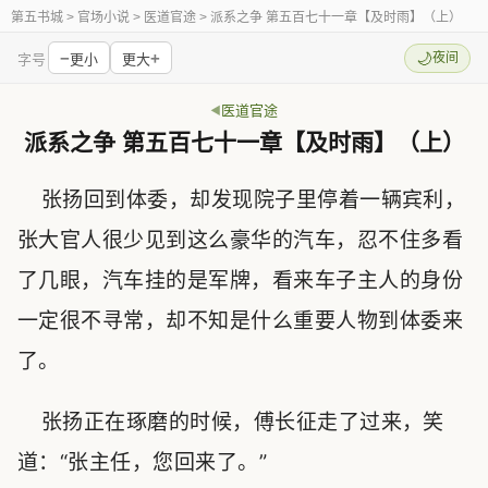
第五书城
> 官场小说 > 医道官途 > 派系之争 第五百七十一章【及时雨】（上）
−
+
🌙
夜间
字号
更小
更大
医道官途
派系之争 第五百七十一章【及时雨】（上）
张扬回到体委，却发现院子里停着一辆宾利，
张大官人很少见到这么豪华的汽车，忍不住多看
了几眼，汽车挂的是军牌，看来车子主人的身份
一定很不寻常，却不知是什么重要人物到体委来
了。
张扬正在琢磨的时候，傅长征走了过来，笑
道：“张主任，您回来了。”