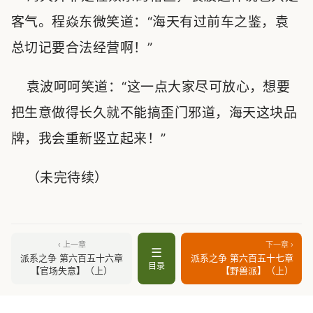
客气。程焱东微笑道：“海天有过前车之鉴，袁
总切记要合法经营啊！”
袁波呵呵笑道：“这一点大家尽可放心，想要
把生意做得长久就不能搞歪门邪道，海天这块品
牌，我会重新竖立起来！”
（未完待续）
‹ 上一章
下一章 ›
☰
派系之争 第六百五十六章
派系之争 第六百五十七章
目录
【官场失意】（上）
【野兽派】（上）