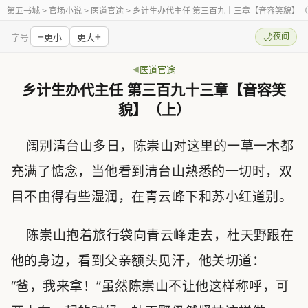
第五书城
> 官场小说 > 医道官途 > 乡计生办代主任 第三百九十三章【音容笑貌】
−
+
🌙
夜间
字号
更小
更大
医道官途
乡计生办代主任 第三百九十三章【音容笑
貌】（上）
阔别清台山多日，陈崇山对这里的一草一木都
充满了惦念，当他看到清台山熟悉的一切时，双
目不由得有些湿润，在青云峰下和苏小红道别。
陈崇山抱着旅行袋向青云峰走去，杜天野跟在
他的身边，看到父亲额头见汗，他关切道：
“爸，我来拿！”虽然陈崇山不让他这样称呼，可