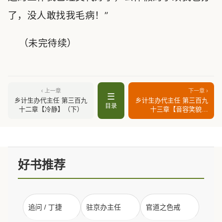
了，没人敢找我毛病！”
（未完待续）
‹ 上一章
下一章 ›
☰
乡计生办代主任 第三百九
乡计生办代主任 第三百九
目录
十二章【冷静】（下）
十三章【音容笑貌】
（下）
好书推荐
追问 / 丁捷
驻京办主任
官道之色戒