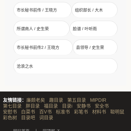
市长秘书前传 / 王晓方
组织部长 / 大木
所谓商人 / 史生荣
脸谱 / 叶听雨
市长秘书前传2 / 王晓方
县领导 / 史生荣
沧浪之水
友情链接：
廉颇老矣
趣目录
第五目录
MIPDIR
第七目录
胖目录
福目录
目录i
安静书
安全书
安慰书
白菜书
百V书
标准书
彩笔书
材料书
聪明鼠
彩色树
目录吧
词目录