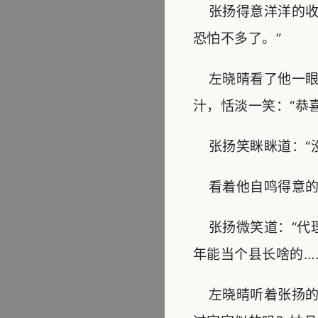
张扬得意洋洋的收
恐怕不多了。”
左晓晴看了他一眼
汁，恬淡一笑：“恭
张扬笑眯眯道：“没
看着他自鸣得意的样
张扬微笑道：“代
年能当个县长啥的…
左晓晴听着张扬的