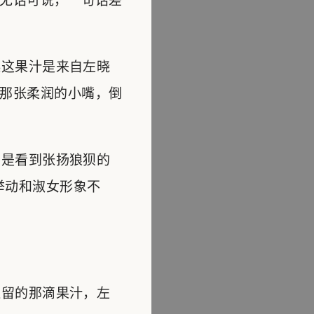
无话可说，一句话差
这果汁是来自左晓
那张柔润的小嘴，倒
是看到张扬狼狈的
举动和淑女形象不
留的那滴果汁，左