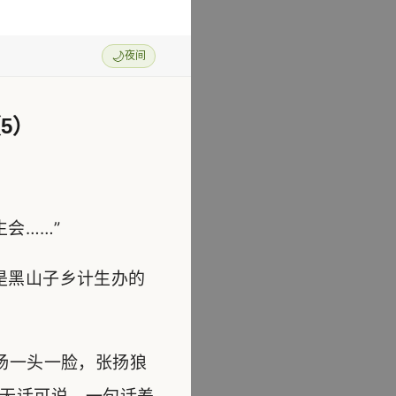
🌙
夜间
5）
会……”
是黑山子乡计生办的
扬一头一脸，张扬狼