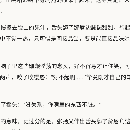
，左晓晴却躬下身剧烈的咳嗽了起来，这厮真是让人
。
慢擦去脸上的果汁，舌头舔了舔唇边酸酸甜甜，想起
中不觉一热，只可惜是间接品尝，要是能直接品味她
脑子里这些龌龊淫荡的念头，好不容易才止住笑，可
两声，咬了咬樱唇：“对不起啊……”毕竟刚才自己的
摇头：“没关系，你嘴里的东西不脏。”
的意味，更过分的是，张扬又伸出舌头舔了舔唇角遗