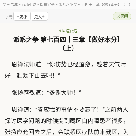
第五书城
> 官场小说 > 医道官途 > 派系之争 第七百四十三章【做好本分】（上）
−
+
🌙
夜间
字号
更小
更大
医道官途
派系之争 第七百四十三章【做好本分】
（上）
恩禅法师道：“你伤势已经痊愈，趁着天气晴
好，赶紧下山去吧！”
张扬恭敬道：“多谢大师！”
恩禅道：“答应我的事情不要忘了！”之前两人
探讨医学问题的时候提到藏区白内障患者很多，
张扬应允回去之后，会联系医疗队前来藏区，为