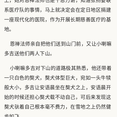
上，她对恩禅法师也是千恩万谢，知道张扬要联
系医疗队的事情，马上就决定会在定日地区捐建
一座现代化的医院，作为开展长期慈善医疗的基
地。
恩禅法师亲自把他们送到山门前，又让小喇嘛
多吉送他们两人下山。
小喇嘛多吉对下山的道路极其熟悉，他还带着
一只白色的獒犬，獒犬体型巨大，宛如一头牛犊
般大小，多吉让安语晨坐在獒犬之上，安语晨开
始的时候还担心獒犬载不动自己，可后来发现这
獒犬驮着自己根本毫不费力，在雪地之上仍然健
步如飞。