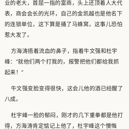
业的老大，首屈一指的富商，头上还顶着人大代
表，商会会长的光环，自己的金凯越也是他名下
的连锁单位，这下算是捅了马蜂窝，这事儿恐怕
惹大发了。
方海涛捂着流血的鼻子，指着牛文强和杜宇
峰：“就他们两个打我的，报警把他们都给我抓
起来！”
牛文强变脸变得很快，这会儿他的酒已经醒了
八成。
杜宇峰一脸的郁闷，刚才的几下重拳都是他打
得，方海涛肯定惦记上他了，杜宇峰这个懊悔