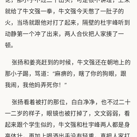
论，那小子不过二十出头，可是很不讲理，上来
就给了牛文强一拳，牛文强今天憋了一肚子的
火，当场就跟他对打了起来，隔壁的杜宇峰听到
动静第一个冲了出来，两人合伙把人家揍了一
顿。
张扬和姜亮赶到的时候，牛文强还在朝地上的
那小子踢，骂道：“麻痹的，瞎了你的狗眼，跟
我闹，我他妈弄死你！”
张扬看着被打的那位，白白净净，也不过二十
一二岁的样子，眼镜也被打掉了，文文弱弱，看
起来跟个学生似的，牛文强和杜宇峰两人都是身
高体壮，再加上喝酒出手没有轻重，真把人家打