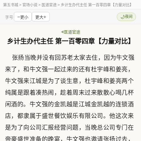
第五书城
> 官场小说 > 医道官途 > 乡计生办代主任 第一百零四章【力量对比】
−
+
🌙
夜间
字号
更小
更大
医道官途
乡计生办代主任 第一百零四章【力量对比】
张扬当晚并没有回苏老太家去住，因为牛文强
来了，和牛文强一起过来的还有杜宇峰和姜亮，
牛文强来江城是为了谈生意，杜宇峰和姜亮两个
纯属是跟着凑热闹，趁着周末过来散散心喝几杯
闲酒的。牛文强的金凯越是江城金凯越的连锁酒
店，都隶属于盛世餐饮娱乐有限公司。他这次来
是为了向公司汇报经营问题，当晚总公司专门在
帝豪盛世准备的晚宴，牛文强也邀请张扬过去，