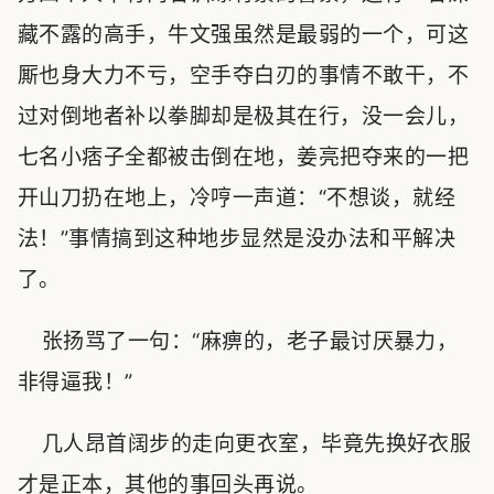
藏不露的高手，牛文强虽然是最弱的一个，可这
厮也身大力不亏，空手夺白刃的事情不敢干，不
过对倒地者补以拳脚却是极其在行，没一会儿，
七名小痞子全都被击倒在地，姜亮把夺来的一把
开山刀扔在地上，冷哼一声道：“不想谈，就经
法！”事情搞到这种地步显然是没办法和平解决
了。
张扬骂了一句：“麻痹的，老子最讨厌暴力，
非得逼我！”
几人昂首阔步的走向更衣室，毕竟先换好衣服
才是正本，其他的事回头再说。