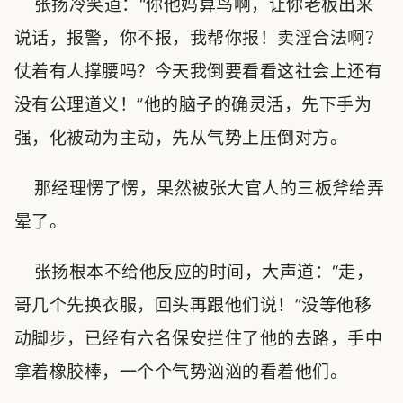
张扬冷笑道：“你他妈算鸟啊，让你老板出来
说话，报警，你不报，我帮你报！卖淫合法啊？
仗着有人撑腰吗？今天我倒要看看这社会上还有
没有公理道义！”他的脑子的确灵活，先下手为
强，化被动为主动，先从气势上压倒对方。
那经理愣了愣，果然被张大官人的三板斧给弄
晕了。
张扬根本不给他反应的时间，大声道：“走，
哥几个先换衣服，回头再跟他们说！”没等他移
动脚步，已经有六名保安拦住了他的去路，手中
拿着橡胶棒，一个个气势汹汹的看着他们。