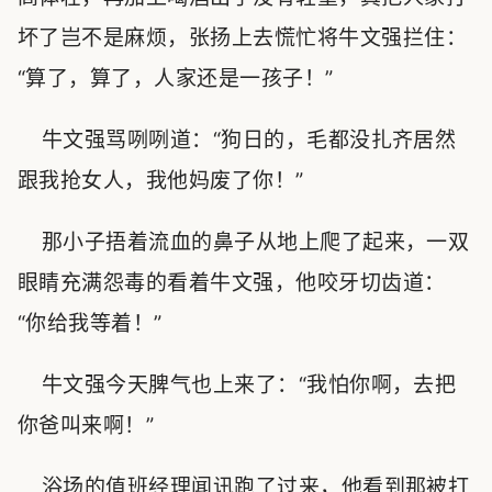
坏了岂不是麻烦，张扬上去慌忙将牛文强拦住：
“算了，算了，人家还是一孩子！”
牛文强骂咧咧道：“狗日的，毛都没扎齐居然
跟我抢女人，我他妈废了你！”
那小子捂着流血的鼻子从地上爬了起来，一双
眼睛充满怨毒的看着牛文强，他咬牙切齿道：
“你给我等着！”
牛文强今天脾气也上来了：“我怕你啊，去把
你爸叫来啊！”
浴场的值班经理闻讯跑了过来，他看到那被打