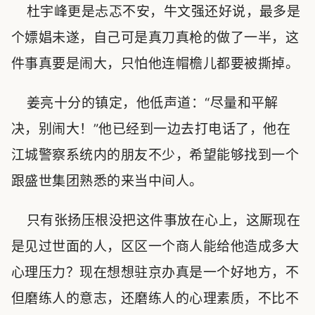
杜宇峰更是忐忑不安，牛文强还好说，最多是
个嫖娼未遂，自己可是真刀真枪的做了一半，这
件事真要是闹大，只怕他连帽檐儿都要被撕掉。
姜亮十分的镇定，他低声道：“尽量和平解
决，别闹大！”他已经到一边去打电话了，他在
江城警察系统内的朋友不少，希望能够找到一个
跟盛世集团熟悉的来当中间人。
只有张扬压根没把这件事放在心上，这厮现在
是见过世面的人，区区一个商人能给他造成多大
心理压力？现在想想驻京办真是一个好地方，不
但磨练人的意志，还磨练人的心理素质，不比不