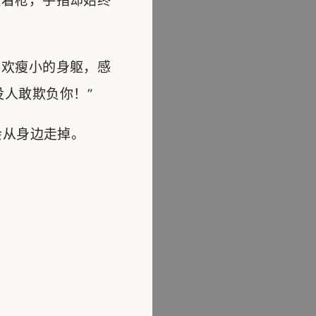
着枪，手指却始终
欢瘦小的身躯，感
人敢欺负你！”
会从身边走掉。