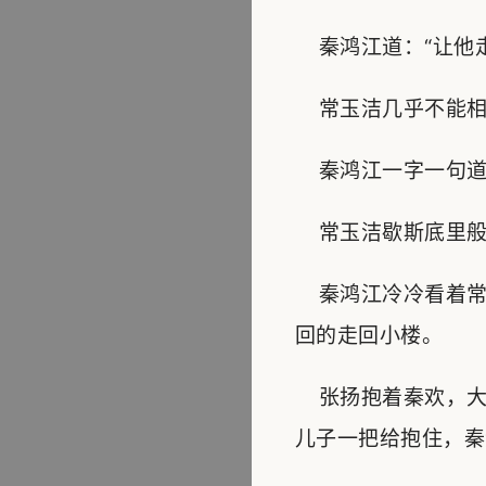
秦鸿江道：“让他走
常玉洁几乎不能相信
秦鸿江一字一句道：
常玉洁歇斯底里般尖
秦鸿江冷冷看着常玉
回的走回小楼。
张扬抱着秦欢，大
儿子一把给抱住，秦