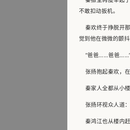
秦振堂再度举起了
不敢扣动扳机。
秦欢终于挣脱开那
觉到他在微微的颤抖
“爸爸……爸爸……
张扬抱起秦欢，在
秦家人全都从小楼内
张扬环视众人道：“
秦鸿江也从楼内赶了