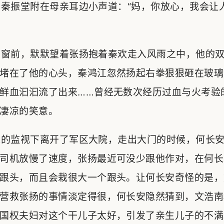
秦振堂附在母亲耳边小声道：“妈，你放心，我会让
窗前，默默望着张扬抱着秦欢走入风雨之中，他的双
堵在了他的心头，秦鸿江忽然扬起右拳狠狠砸在玻璃
鲜血汩汩流了出来……曾经无数次经历过血与火考验
凄凉的笑意。
的监视下离开了军区大院，走出大门的时候，何长安
司机放慢了速度，张扬最近可没少跟他作对，在何长
跟头，而且会栽很大一个跟头。让何长安奇怪的是，
营救张扬的事情淡定得很，何长安隐然猜到，文浩南
国权夫妇对这个干儿子太好，引发了亲生儿子的不满