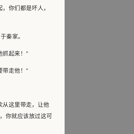
起，你们都是坏人，
于秦家。
抓起来！”
带走他！”
欢从这里带走，让他
，你就应该放过这可