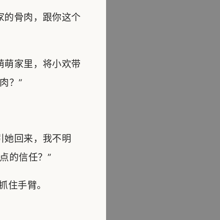
家的骨肉，跟你这个
萌萌家里，将小欢带
肉？”
引她回来，我不明
点的信任？”
抓住手臂。