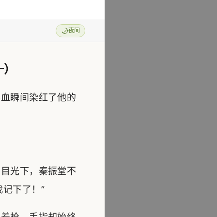
🌙
夜间
一）
血瞬间染红了他的
目光下，秦振堂不
记下了！”