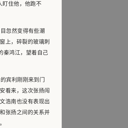
人盯住他，他跑不
目忽然变得有些潮
窗上，碎裂的玻璃刺
的秦鸿江，望着自己
的宾利刚刚来到门
安看来，这次张扬闯
文浩南也没有表现出
和张扬之间的关系并
。