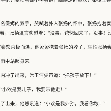
手枪，张扬看都不再看他，继续走向秦欢，秦振堂握
名保姆的双手，哭喊着扑入张扬的怀中，张扬抱着秦
着，张扬温言劝慰着：“没事，爸爸回来了，没事！没
”秦欢喜极而涕，他紧紧抱着张扬的脖子，生怕张扬
雨中站起身来。
冲了出来，常玉洁尖声道：“把孩子放下！”
小欢是我儿子，我要带他走！”
出来，他怒吼道：“小欢是我外孙，我看你敢！”