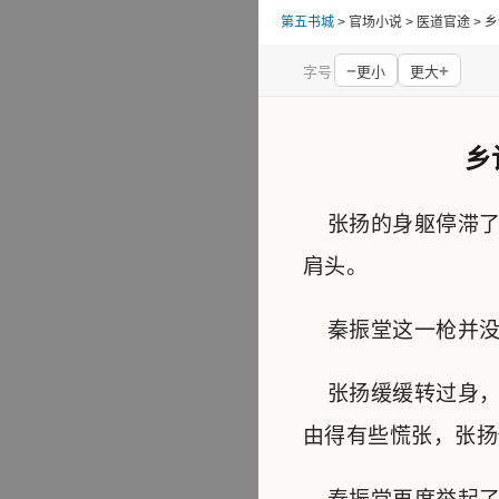
第五书城
> 官场小说 > 医道官途 
−
+
字号
更小
更大
乡
张扬的身躯停滞了
肩头。
秦振堂这一枪并没有
张扬缓缓转过身，
由得有些慌张，张扬