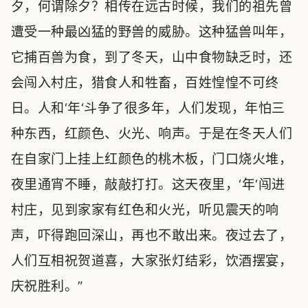
夕，何谓除夕？相传在远古时候，我们的祖先曾
遭受一种最凶猛的野兽的威胁。这种猛兽叫年，
它捕百兽为食，到了冬天，山中食物缺乏时，还
会闯入村庄，猎食人和牲畜，百姓惶惶不可终
日。人和‘年‘斗争了很多年，人们发现，年怕三
种东西，红颜色、火光、响声。于是在冬天人们
在自家门上挂上红颜色的桃木板，门口烧火堆，
夜里通宵不睡，敲敲打打。这天夜里，‘年‘闯进
村庄，见到家家有红色和火光，听见震天的响
声，吓得跑回深山，再也不敢出来。夜过去了，
人们互相祝贺道喜，大家张灯结彩，饮酒摆宴，
庆祝胜利。”