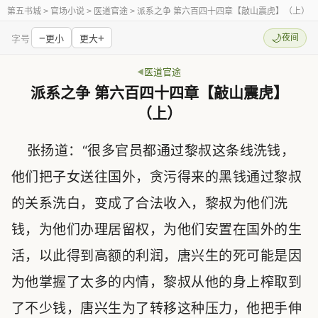
第五书城
> 官场小说 > 医道官途 > 派系之争 第六百四十四章【敲山震虎】（上）
−
+
🌙
夜间
字号
更小
更大
医道官途
派系之争 第六百四十四章【敲山震虎】
（上）
张扬道：“很多官员都通过黎叔这条线洗钱，
他们把子女送往国外，贪污得来的黑钱通过黎叔
的关系洗白，变成了合法收入，黎叔为他们洗
钱，为他们办理居留权，为他们安置在国外的生
活，以此得到高额的利润，唐兴生的死可能是因
为他掌握了太多的内情，黎叔从他的身上榨取到
了不少钱，唐兴生为了转移这种压力，他把手伸