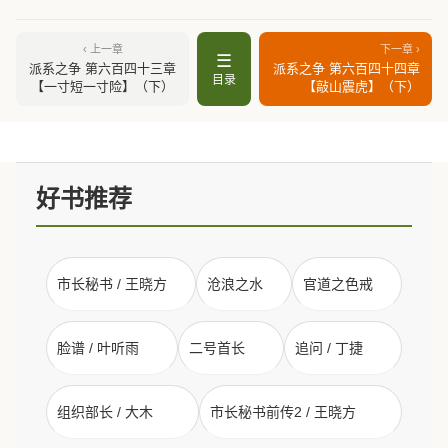
‹ 上一章
下一章 ›
☰
派系之争 第六百四十三章
派系之争 第六百四十四章
目录
【一寸短一寸险】（下）
【敲山震虎】（下）
好书推荐
市长秘书 / 王晓方
沧浪之水
官道之色戒
脸谱 / 叶听雨
二号首长
追问 / 丁捷
组织部长 / 大木
市长秘书前传2 / 王晓方