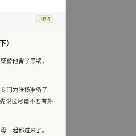
🌙
夜间
下）
疑替他背了黑锅，
专门为张扬准备了
先说过尽量不要有外
母一起都过来了。