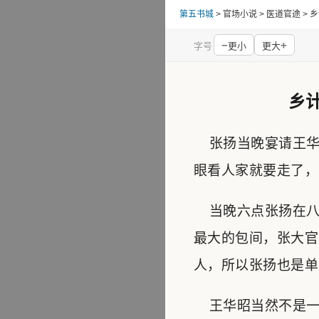
第五书城
> 官场小说 > 医道官途 
−
+
字号
更小
更大
乡
张扬当晚宴请王华
眼看人家就要走了，
当晚六点张扬在八
最大的包间，张大官
人，所以张扬也是单
王华昭当然不是一