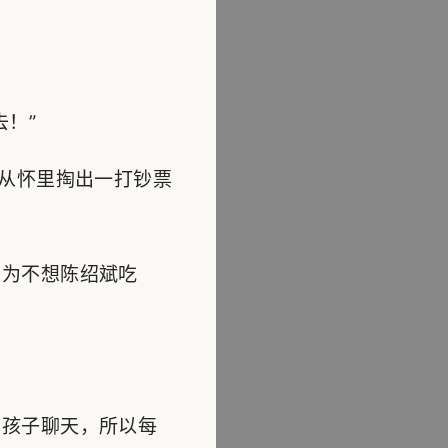
！”
从怀里掏出一打钞票
为不想陈绍斌吃
孩子聊天，所以每