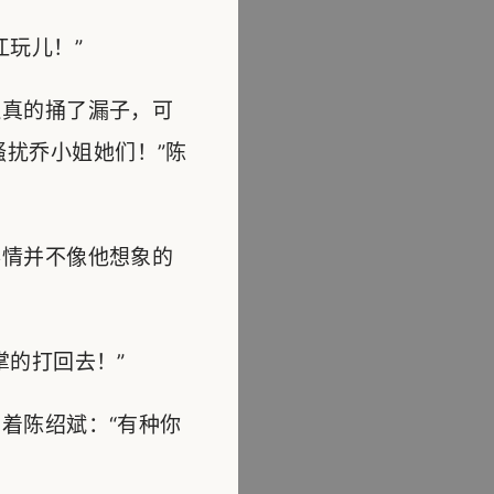
玩儿！”
真的捅了漏子，可
扰乔小姐她们！”陈
情并不像他想象的
的打回去！”
着陈绍斌：“有种你