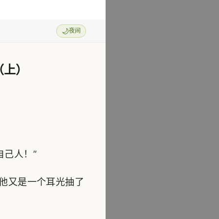
🌙
夜间
（上）
己人！”
他又是一个耳光抽了