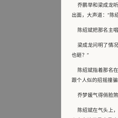
乔鹏举和梁成龙听
出面，大声道：“陈
陈绍斌把那名主唱
梁成龙问明了情况
也砸？”
陈绍斌指着那名在
跟个人似的招摇撞骗
乔梦媛气得俏脸煞白
陈绍斌在气头上，