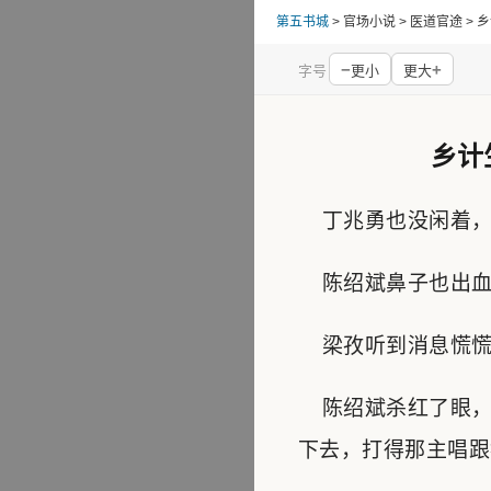
第五书城
> 官场小说 > 医道官途 
−
+
字号
更小
更大
乡计
丁兆勇也没闲着，
陈绍斌鼻子也出血了
梁孜听到消息慌慌张
陈绍斌杀红了眼，瞪
下去，打得那主唱跟