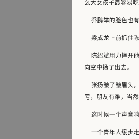
么大女孩子最容易吃
乔鹏举的脸色也有
梁成龙上前抓住陈绍
陈绍斌用力摔开他手
向空中扬了出去。
张扬皱了皱眉头，
亏，朋友有难，当然
这时候一个声音响起
一个青年人缓步走