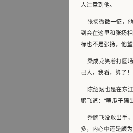
人注意到他。
张扬微微一怔，他
到会在这里和张扬相
标也不是张扬，他望
梁成龙笑着打圆场
己人，我看，算了！
陈绍斌也是在东江
鹏飞道：“嗑瓜子磕
乔鹏飞没敢出手，
多，内心中还是颇为