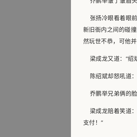
乔鹏举皱了皱眉头
张扬冷眼看着眼前
新旧衙内之间的碰撞
然玩世不恭，可他并
梁成龙又道：“绍斌
陈绍斌却怒吼道：“
乔鹏举兄弟俩的脸
梁成龙赔着笑道：
支付！”