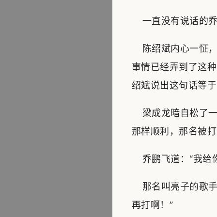
一直没有说话的乔鹏
陈绍斌内心一怔，
事情已经弄到了这种
绍斌说出这句话等于
梁成龙暗自松了一
那样顺利，那名被打
乔鹏飞道：“我给你
那名叫亮子的歌手
再打啊！”