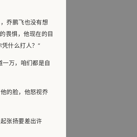
，乔鹏飞也没有想
的畏惧，他现在的目
凭什么打人？”
道一万，咱们都是自
他的脸，他怒视乔
起张扬要差出许