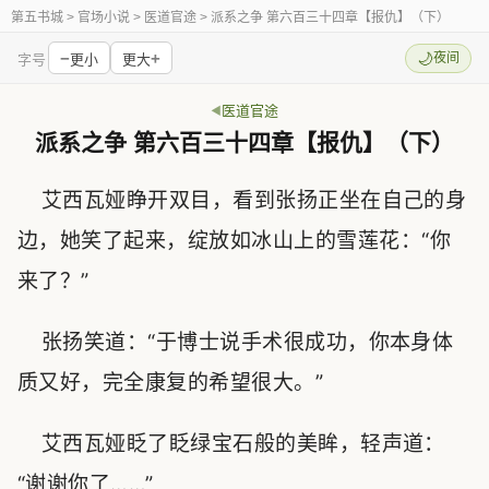
第五书城
> 官场小说 > 医道官途 > 派系之争 第六百三十四章【报仇】（下）
−
+
🌙
夜间
字号
更小
更大
医道官途
派系之争 第六百三十四章【报仇】（下）
艾西瓦娅睁开双目，看到张扬正坐在自己的身
边，她笑了起来，绽放如冰山上的雪莲花：“你
来了？”
张扬笑道：“于博士说手术很成功，你本身体
质又好，完全康复的希望很大。”
艾西瓦娅眨了眨绿宝石般的美眸，轻声道：
“谢谢你了……”