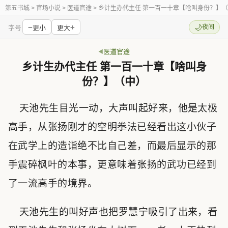
第五书城
> 官场小说 > 医道官途 > 乡计生办代主任 第一百一十章【啥叫身份？】
−
+
🌙
夜间
字号
更小
更大
医道官途
乡计生办代主任 第一百一十章【啥叫身
份？】（中）
天池先生目光一动，大声叫起好来，他是太极
高手，从张扬刚才的空明拳法已经看出这小伙子
在武学上的造诣绝不比自己差，而最后显示的那
手震碎枫叶的本事，更意味着张扬的武功已经到
了一流高手的境界。
天池先生的叫好声也把罗慧宁吸引了出来，看