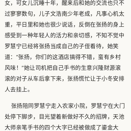
女，可女儿沉睡十年，醒来后和她的交流也只不
过寥寥数句，儿子文浩南少年老成，凡事心机太
重，平日里和她也很少说话，反倒在张扬的身上
感受到一种年轻人的活力和亲切感，不知不觉中
罗慧宁已经将张扬当成自己的子侄看待，她笑
道：“张扬，你们的这酒店搞得不错，蛮有乡村
风味！”她让司机把自己手书的生意兴隆财源滚
滚的对子从车后拿下来，张扬慌忙让于小冬安排
人去挂上。
张扬陪同罗慧宁走入农家小院，罗慧宁在大门
处停下脚步，目光望着新做好不久的招牌，天池
大师亲笔手书的四个大字已经被做成了鎏金大