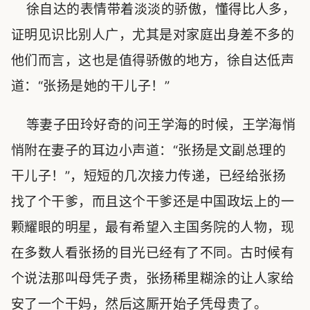
徐自达的表情带着淡淡的骄傲，懂得比人多，
证明见识比别人广，尤其是对家庭出身差不多的
他们而言，这也是值得骄傲的地方，徐自达低声
道：“张扬是她的干儿子！”
等妻子田玲好奇的问王学海的时候，王学海悄
悄附在妻子的耳边小声道：“张扬是文副总理的
干儿子！”，短短的几次接力传递，已经给张扬
找了个干爹，而且这个干爹还是中国政坛上的一
颗耀眼的明星，最有希望入主国务院的人物，现
在多数人看张扬的目光已经有了不同。古时候有
个说法那叫母凭子贵，张扬稀里糊涂的让人家给
安了一个干妈，然后这厮开始子凭母贵了。