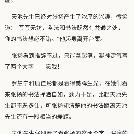
虚。
天池先生已经对张扬产生了浓厚的兴趣，微笑
道：“写写无妨，拳法和书法既然有共通之处，
你的书法想必不错。“他起身离开台案。
张扬看到推辞不过，只能拿起笔，凝神定气写
了两个大字——忘我！
罗慧宁和顾佳彤都是看得美眸生光，在她们看
来张扬的书法挥洒自如，劲力十足，比起天池先
生都不遑多让，可张扬却清楚他的书法距离天池
先生还有一段相当的差距。
天池先生仔细看了看张扬的这两个字，深邃的