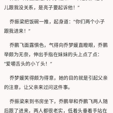
儿跟我没关系，是亮子要起诉他！”
乔振梁把饭碗一推，起身道：“你们两个小子
跟我进来！”
乔鹏飞面露惧色，气得向乔梦媛直瞪眼，乔鹏
举颇为无奈，伸出手指在妹妹的头上点了点：
“爱嚼舌头的小丫头！”
乔梦媛笑得颇为得意，她的目的就是引起父亲
的注意，让父亲来过问这件事。
乔振梁来到书房坐下，乔鹏举和乔鹏飞两人随
后跟了进来，两人都很老实，低着头垂着手站在