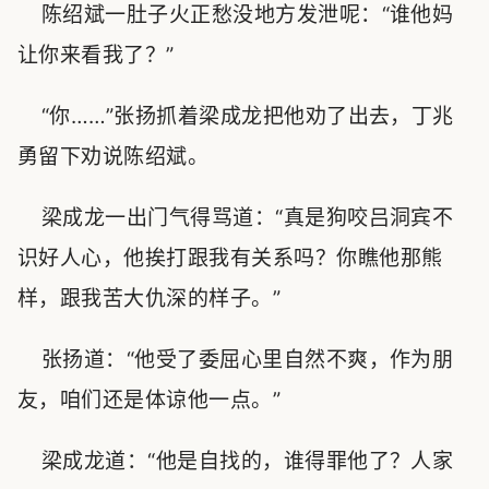
陈绍斌一肚子火正愁没地方发泄呢：“谁他妈
让你来看我了？”
“你……”张扬抓着梁成龙把他劝了出去，丁兆
勇留下劝说陈绍斌。
梁成龙一出门气得骂道：“真是狗咬吕洞宾不
识好人心，他挨打跟我有关系吗？你瞧他那熊
样，跟我苦大仇深的样子。”
张扬道：“他受了委屈心里自然不爽，作为朋
友，咱们还是体谅他一点。”
梁成龙道：“他是自找的，谁得罪他了？人家