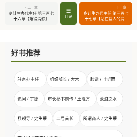
‹ 上一章
下一章 ›
☰
乡计生办代主任 第三百七
乡计生办代主任 第三百七
目录
十六章【难得清静】
十七章【站在巨人的肩膀
（上）
上】（上）
好书推荐
驻京办主任
组织部长 / 大木
脸谱 / 叶听雨
追问 / 丁捷
市长秘书前传 / 王晓方
沧浪之水
县领导 / 史生荣
二号首长
所谓商人 / 史生荣