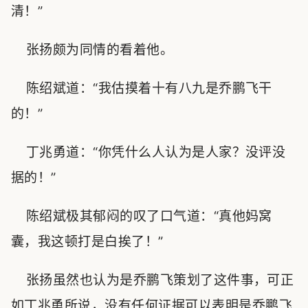
清！”
张扬颇为同情的看着他。
陈绍斌道：“我估摸着十有八九是乔鹏飞干
的！”
丁兆勇道：“你凭什么人认为是人家？没评没
据的！”
陈绍斌极其郁闷的叹了口气道：“真他妈窝
囊，我这顿打是白挨了！”
张扬虽然也认为是乔鹏飞策划了这件事，可正
如丁兆勇所说，没有任何证据可以表明是乔鹏飞