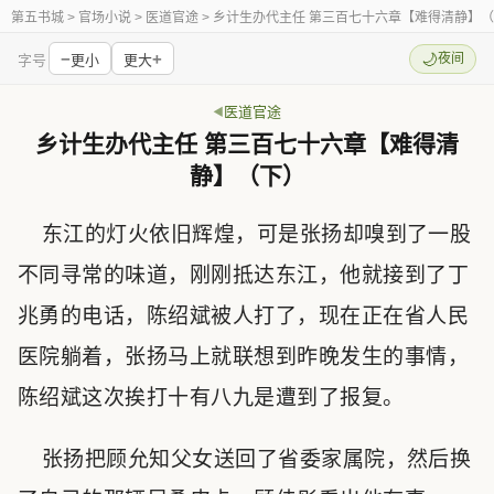
第五书城
> 官场小说 > 医道官途 > 乡计生办代主任 第三百七十六章【难得清静】
−
+
🌙
夜间
字号
更小
更大
医道官途
乡计生办代主任 第三百七十六章【难得清
静】（下）
东江的灯火依旧辉煌，可是张扬却嗅到了一股
不同寻常的味道，刚刚抵达东江，他就接到了丁
兆勇的电话，陈绍斌被人打了，现在正在省人民
医院躺着，张扬马上就联想到昨晚发生的事情，
陈绍斌这次挨打十有八九是遭到了报复。
张扬把顾允知父女送回了省委家属院，然后换