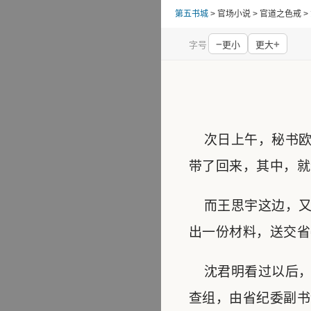
第五书城
> 官场小说 > 官道之色戒 
−
+
字号
更小
更大
次日上午，秘书欧
带了回来，其中，就
而王思宇这边，又
出一份材料，送交省
沈君明看过以后，
查组，由省纪委副书