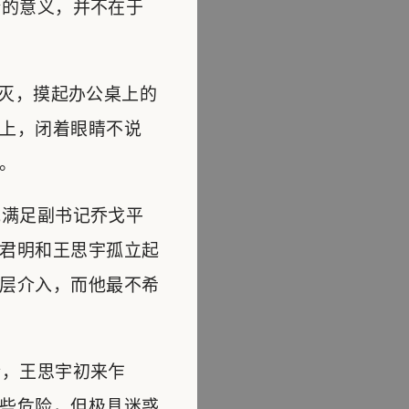
的意义，并不在于
灭，摸起办公桌上的
上，闭着眼睛不说
。
满足副书记乔戈平
君明和王思宇孤立起
层介入，而他最不希
，王思宇初来乍
些危险，但极具迷惑