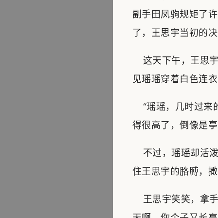
副手田凤驹规矩了许
了，王思宇当初的决
这天下午，王思宇
见瑶瑶穿着白色连衣
“瑶瑶，几时过来的
得很高了，倒像是亭
不过，瑶瑶却活泼
住王思宇的胳膊，撒
王思宇笑笑，拿手
天啊，你个子又长高