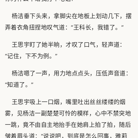
杨洁垂下头来，拿脚尖在地板上划动几下，摆
弄着衣角扭捏地叹气道：“王科长，我错了。”
王思宇盯了她半晌，才叹了口气，轻声道：
“记住，下不为例。”
杨洁嗯了一声，用力地点点头，压低声音道：
“知道了。”
王思宇吸上一口烟，嘴里吐出丝丝缕缕的烟
雾，见杨洁一副楚楚可怜的模样，心中不禁突地
一跳，竟不由自主地抬手在她肩上拍了拍，随后
皱着眉头道：“说说吧，到底是怎么回事，雅莉