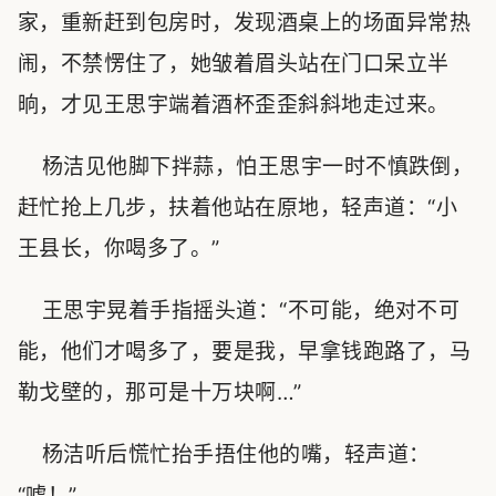
家，重新赶到包房时，发现酒桌上的场面异常热
闹，不禁愣住了，她皱着眉头站在门口呆立半
晌，才见王思宇端着酒杯歪歪斜斜地走过来。
杨洁见他脚下拌蒜，怕王思宇一时不慎跌倒，
赶忙抢上几步，扶着他站在原地，轻声道：“小
王县长，你喝多了。”
王思宇晃着手指摇头道：“不可能，绝对不可
能，他们才喝多了，要是我，早拿钱跑路了，马
勒戈壁的，那可是十万块啊…”
杨洁听后慌忙抬手捂住他的嘴，轻声道：
“嘘！”