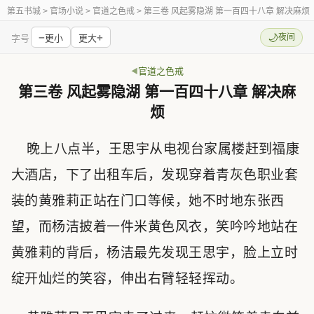
第五书城
> 官场小说 > 官道之色戒 > 第三卷 风起雾隐湖 第一百四十八章 解决麻烦
−
+
🌙
夜间
字号
更小
更大
官道之色戒
第三卷 风起雾隐湖 第一百四十八章 解决麻
烦
晚上八点半，王思宇从电视台家属楼赶到福康
大酒店，下了出租车后，发现穿着青灰色职业套
装的黄雅莉正站在门口等候，她不时地东张西
望，而杨洁披着一件米黄色风衣，笑吟吟地站在
黄雅莉的背后，杨洁最先发现王思宇，脸上立时
绽开灿烂的笑容，伸出右臂轻轻挥动。