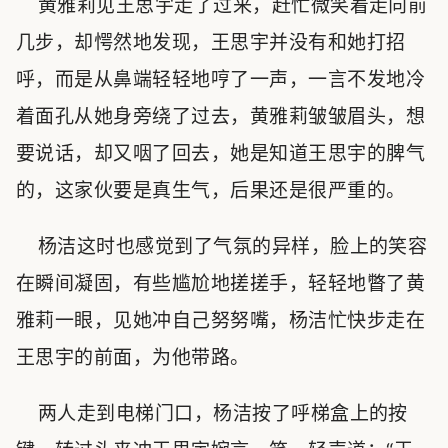
黄雅莉见王思宇走了过来，赶忙微笑着走向前
几步，却愕然地发现，王思宇并没有和她打招
呼，而是从鼻端轻轻地哼了一声，一言不发地冷
着面孔从她身旁绕了过去，黄雅莉皱皱眉头，想
要说话，却又咽了回去，她是知道王思宇的脾气
的，这家伙要是真生气，后果还是很严重的。
杨洁这时也感觉到了气氛的异样，脸上的笑容
在瞬间凝固，有些尴尬地搓搓手，轻轻地瞥了黄
雅莉一眼，见她冲自己努努嘴，杨洁忙快步走在
王思宇的前面，为他带路。
两人走到电梯门口，杨洁按了呼梯盒上的按