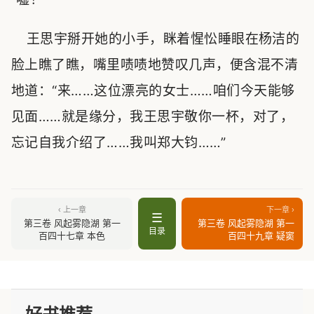
王思宇掰开她的小手，眯着惺忪睡眼在杨洁的
脸上瞧了瞧，嘴里啧啧地赞叹几声，便含混不清
地道：“来……这位漂亮的女士……咱们今天能够
见面……就是缘分，我王思宇敬你一杯，对了，
忘记自我介绍了……我叫郑大钧……”
‹ 上一章
下一章 ›
☰
第三卷 风起雾隐湖 第一
第三卷 风起雾隐湖 第一
目录
百四十七章 本色
百四十九章 疑窦