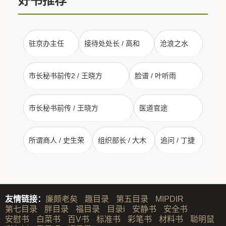
好书推荐
驻京办主任
接待处处长 / 高和
沧浪之水
市长秘书前传2 / 王晓方
脸谱 / 叶听雨
市长秘书前传 / 王晓方
医道官途
所谓商人 / 史生荣
组织部长 / 大木
追问 / 丁捷
友情链接：
廉颇老矣
趣目录
第五目录
MIPDIR
第七目录
胖目录
福目录
目录i
安静书
安全书
安慰书
白菜书
百V书
标准书
彩笔书
材料书
聪明鼠