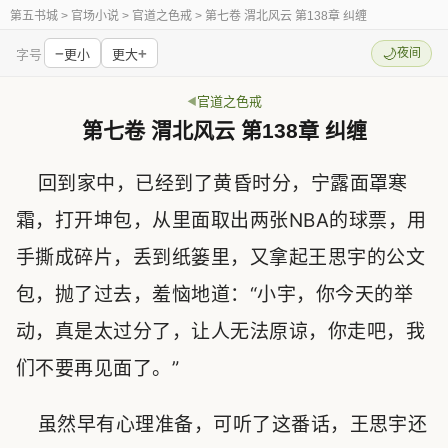
第五书城
> 官场小说 > 官道之色戒 > 第七卷 渭北风云 第138章 纠缠
−
+
🌙
夜间
字号
更小
更大
官道之色戒
第七卷 渭北风云 第138章 纠缠
回到家中，已经到了黄昏时分，宁露面罩寒
霜，打开坤包，从里面取出两张NBA的球票，用
手撕成碎片，丢到纸篓里，又拿起王思宇的公文
包，抛了过去，羞恼地道：“小宇，你今天的举
动，真是太过分了，让人无法原谅，你走吧，我
们不要再见面了。”
虽然早有心理准备，可听了这番话，王思宇还