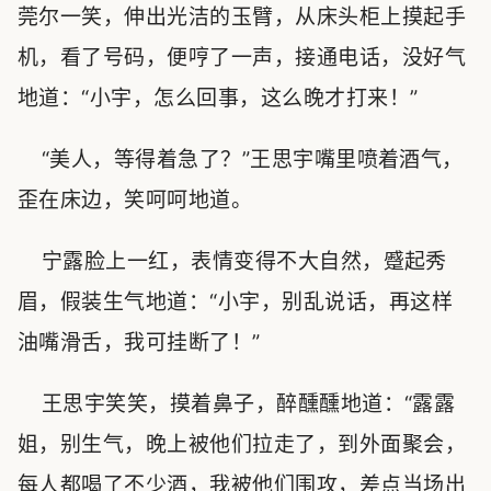
莞尔一笑，伸出光洁的玉臂，从床头柜上摸起手
机，看了号码，便哼了一声，接通电话，没好气
地道：“小宇，怎么回事，这么晚才打来！”
“美人，等得着急了？”王思宇嘴里喷着酒气，
歪在床边，笑呵呵地道。
宁露脸上一红，表情变得不大自然，蹙起秀
眉，假装生气地道：“小宇，别乱说话，再这样
油嘴滑舌，我可挂断了！”
王思宇笑笑，摸着鼻子，醉醺醺地道：“露露
姐，别生气，晚上被他们拉走了，到外面聚会，
每人都喝了不少酒，我被他们围攻，差点当场出