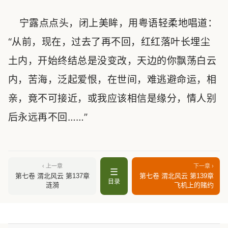
宁露点点头，闭上美眸，用粤语轻柔地唱道：
“从前，现在，过去了再不回，红红落叶长埋尘
土内，开始终结总是没变改，天边的你飘荡白云
内，苦海，泛起爱恨，在世间，难逃避命运，相
亲，竟不可接近，或我应该相信是缘分，情人别
后永远再不回……”
‹ 上一章
下一章 ›
☰
第七卷 渭北风云 第137章
第七卷 渭北风云 第139章
目录
涟漪
飞机上的赌约