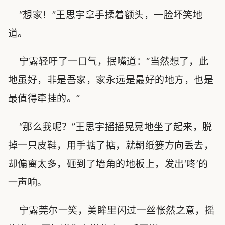
“想家！”王思宇拿手揉着额头，一脸坏笑地
道。
宁露轻吁了一口气，抿嘴道：“当然想了，此
地虽好，非是吾家，家永远是最好的地方，也是
最值得牵挂的。”
“那么我呢？”王思宇摇摇晃晃地坐了起来，脱
掉一只皮鞋，用手掂了掂，就朝纸篓方向丢去，
却偏离太多，砸到了墙角的地板上，发出‘咚’的
一声响。
宁露莞尔一笑，美眸里闪过一丝怅然之意，摇