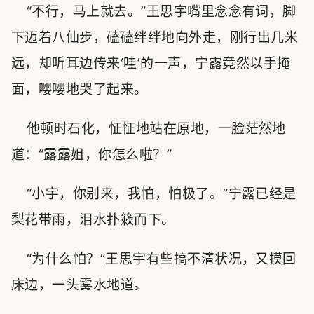
“不行，马上就去。”王思宇嘴里念念有词，脚
下迈着八仙步，磕磕绊绊地向外走，刚行出几米
远，却听耳边传来‘哇’的一声，宁露竟然以手掩
面，嘤嘤地哭了起来。
他顿时石化，怔怔地站在原地，一脸茫然地
道：“露露姐，你怎么啦？”
“小宇，你别来，我怕，怕极了。”宁露已经是
梨花带雨，泪水扑簌而下。
“为什么怕？”王思宇有些搞不清状况，又摸回
床边，一头雾水地道。