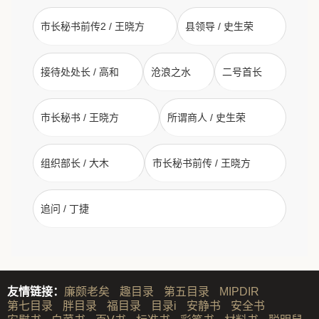
市长秘书前传2 / 王晓方
县领导 / 史生荣
接待处处长 / 高和
沧浪之水
二号首长
市长秘书 / 王晓方
所谓商人 / 史生荣
组织部长 / 大木
市长秘书前传 / 王晓方
追问 / 丁捷
友情链接：
廉颇老矣
趣目录
第五目录
MIPDIR
第七目录
胖目录
福目录
目录i
安静书
安全书