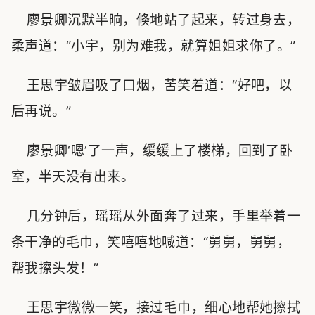
廖景卿沉默半晌，倏地站了起来，转过身去，
柔声道：“小宇，别为难我，就算姐姐求你了。”
王思宇皱眉吸了口烟，苦笑着道：“好吧，以
后再说。”
廖景卿‘嗯’了一声，缓缓上了楼梯，回到了卧
室，半天没有出来。
几分钟后，瑶瑶从外面奔了过来，手里举着一
条干净的毛巾，笑嘻嘻地喊道：“舅舅，舅舅，
帮我擦头发！”
王思宇微微一笑，接过毛巾，细心地帮她擦拭