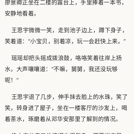
廖景卿正坐在二楼的露台上，手里捧着一本书，
安静地看着。
王思宇微微一笑，走到池子边上，蹲下身子，
笑着道：“小宝贝，别着凉，玩一会赶快上来。”
瑶瑶却把头摇成拨浪鼓，咯咯笑着往岸上扬
水，大声嚷嚷道：“不嘛，舅舅，我还没玩够
呢！”
王思宇退了几步，伸手抹去脸上的水珠，笑了
笑，转身进了屋子，坐在一楼客厅的沙发上，喝
着茶水，琢磨着从邓华安那里了解到的情况。