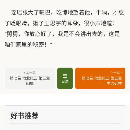
瑶瑶张大了嘴巴，吃惊地望着他，半晌，才眨
了眨眼睛，揪了王思宇的耳朵，很小声地道：
“舅舅，你放心好了，我是不会讲出去的，这是
咱们家里的秘密！”
‹ 上一章
下一章 ›
☰
第七卷 渭北风云 第三章
第七卷 渭北风云 第五章
目录
闷棍
中流砥柱
好书推荐