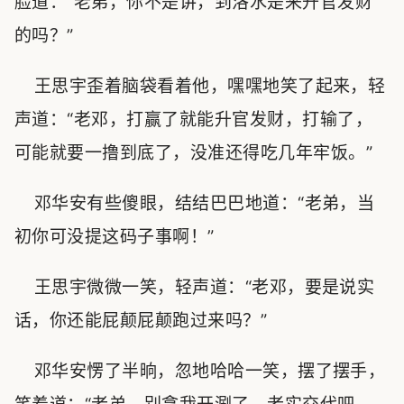
脸道：“老弟，你不是讲，到洛水是来升官发财
的吗？”
王思宇歪着脑袋看着他，嘿嘿地笑了起来，轻
声道：“老邓，打赢了就能升官发财，打输了，
可能就要一撸到底了，没准还得吃几年牢饭。”
邓华安有些傻眼，结结巴巴地道：“老弟，当
初你可没提这码子事啊！”
王思宇微微一笑，轻声道：“老邓，要是说实
话，你还能屁颠屁颠跑过来吗？”
邓华安愣了半晌，忽地哈哈一笑，摆了摆手，