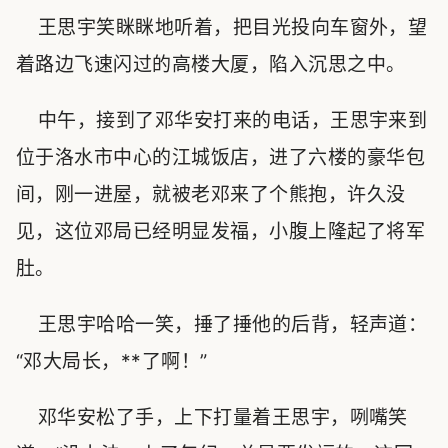
王思宇笑眯眯地听着，把目光投向车窗外，望
着路边飞速闪过的高楼大厦，陷入沉思之中。
中午，接到了邓华安打来的电话，王思宇来到
位于洛水市中心的江城饭店，进了六楼的豪华包
间，刚一进屋，就被老邓来了个熊抱，许久没
见，这位邓局已经明显发福，小腹上隆起了将军
肚。
王思宇哈哈一笑，捶了捶他的后背，轻声道：
“邓大局长，**了啊！”
邓华安松了手，上下打量着王思宇，咧嘴笑