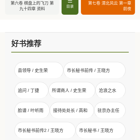
☰
第六卷 棋盘上的飞刀 第
第七卷 渭北风云 第一章
目录
九十四章 资料
前夜
好书推荐
县领导 / 史生荣
市长秘书前传 / 王晓方
追问 / 丁捷
所谓商人 / 史生荣
沧浪之水
脸谱 / 叶听雨
接待处处长 / 高和
驻京办主任
市长秘书前传2 / 王晓方
市长秘书 / 王晓方