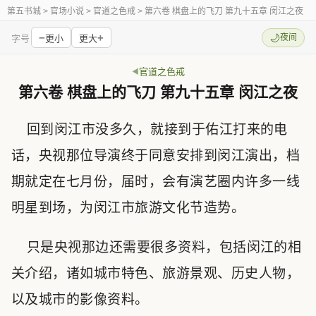
第五书城
> 官场小说 > 官道之色戒 > 第六卷 棋盘上的飞刀 第九十五章 闵江之夜
−
+
🌙
夜间
字号
更小
更大
官道之色戒
第六卷 棋盘上的飞刀 第九十五章 闵江之夜
回到闵江市没多久，就接到于佑江打来的电
话，央视那位导演终于同意安排到闵江演出，档
期就定在七月份，届时，会有演艺圈内许多一线
明星到场，为闵江市旅游文化节造势。
只是央视那边还需要很多资料，包括闵江的相
关介绍，诸如城市特色、旅游景观、历史人物，
以及城市的影像资料。