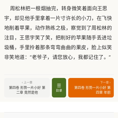
周松林把一根烟抽完，转身微笑着面向王思
宇，却见他手里拿着一片寸许长的小刀，在飞快
地削着苹果，动作熟练之极，察觉到了周松林的
注目，王思宇笑了笑，把削好的苹果随手丢进垃
圾桶，手里拎着那条弯弯曲曲的果皮，脸上似笑
非笑地道：“老爷子，请您放心，我都记住了。”
‹ 上一章
下一章 ›
☰
第四卷 形势一片小好 第
第四卷 形势一片小好 第
目录
二章 竟然是他
四章 年前