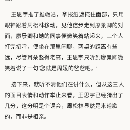
王思宇推了推帽沿，拿报纸遮掩住面部，只用
眼神跟着周松林移动，见他信步走到廖景卿的对
面，廖景卿和她的同事便微笑着站起来，三个人
打完招呼，便坐在那里闲聊，两桌的距离有些
远，尽管耳朵竖得老高，王思宇只听到廖景卿微
笑着说了一句‘您就是周媛的爸爸吧。’
接下来，就听不清他们在讲什么，但从这三人
的面目表情和动作举止来看，王思宇已经猜出了
几分，这分明是个误会，周松林显然是来道歉
的，而非是相亲。