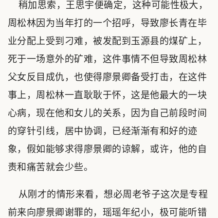
稍加思索，王思宇便确定，这种可能性极大，
周松林因为当年打的一个招呼，导致廖长青在毕
业分配上受到刁难，被发配到玉源县的煤矿上，
死于一场意外的矿难，这件事情不但导致周松林
父女反目成仇，也使得廖景卿备受打击，在这件
事上，周松林一直耿耿于怀，这是他最大的一块
心病，现在他和女儿的关系，因为自己前段时间
的穿针引线，居中协调，已经渐渐有和好的迹
象，假如能够求得廖景卿的谅解，或许，他的自
责和痛苦就会少些。
从刚才的情形来看，想必周老爷子这次是专程
前来向廖景卿谢罪的，瑶瑶年纪小，极可能听错