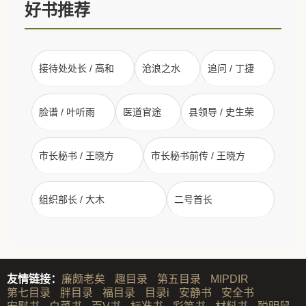
好书推荐
接待处处长 / 高和
沧浪之水
追问 / 丁捷
脸谱 / 叶听雨
医道官途
县领导 / 史生荣
市长秘书 / 王晓方
市长秘书前传 / 王晓方
组织部长 / 大木
二号首长
友情链接：
廉颇老矣
趣目录
第五目录
MIPDIR
第七目录
胖目录
福目录
目录i
安静书
安全书