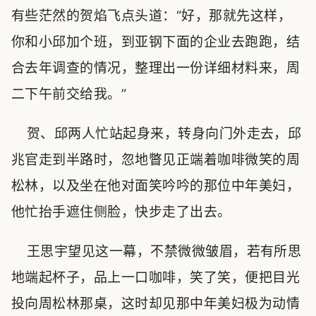
有些茫然的贺焰飞点头道：“好，那就先这样，
你和小邱加个班，到亚钢下面的企业去跑跑，结
合去年调查的情况，整理出一份详细材料来，周
二下午前交给我。”
贺、邱两人忙站起身来，转身向门外走去，邱
兆官走到半路时，忽地瞥见正端着咖啡微笑的周
松林，以及坐在他对面笑吟吟的那位中年美妇，
他忙抬手遮住侧脸，快步走了出去。
王思宇望见这一幕，不禁微微皱眉，若有所思
地端起杯子，品上一口咖啡，笑了笑，便把目光
投向周松林那桌，这时却见那中年美妇极为动情