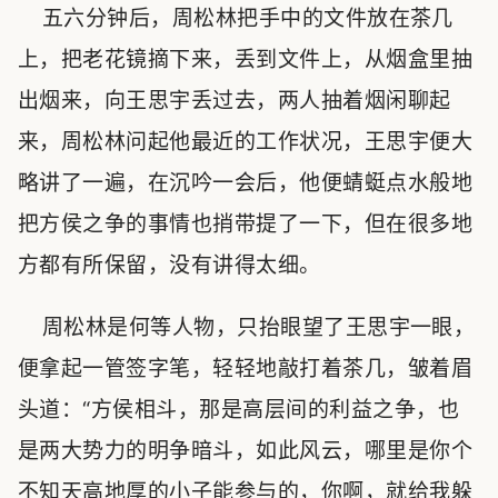
五六分钟后，周松林把手中的文件放在茶几
上，把老花镜摘下来，丢到文件上，从烟盒里抽
出烟来，向王思宇丢过去，两人抽着烟闲聊起
来，周松林问起他最近的工作状况，王思宇便大
略讲了一遍，在沉吟一会后，他便蜻蜓点水般地
把方侯之争的事情也捎带提了一下，但在很多地
方都有所保留，没有讲得太细。
周松林是何等人物，只抬眼望了王思宇一眼，
便拿起一管签字笔，轻轻地敲打着茶几，皱着眉
头道：“方侯相斗，那是高层间的利益之争，也
是两大势力的明争暗斗，如此风云，哪里是你个
不知天高地厚的小子能参与的，你啊，就给我躲