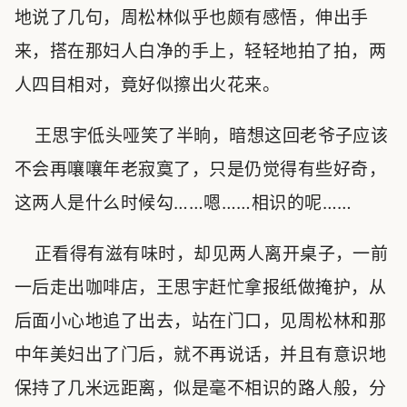
地说了几句，周松林似乎也颇有感悟，伸出手
来，搭在那妇人白净的手上，轻轻地拍了拍，两
人四目相对，竟好似擦出火花来。
王思宇低头哑笑了半晌，暗想这回老爷子应该
不会再嚷嚷年老寂寞了，只是仍觉得有些好奇，
这两人是什么时候勾……嗯……相识的呢……
正看得有滋有味时，却见两人离开桌子，一前
一后走出咖啡店，王思宇赶忙拿报纸做掩护，从
后面小心地追了出去，站在门口，见周松林和那
中年美妇出了门后，就不再说话，并且有意识地
保持了几米远距离，似是毫不相识的路人般，分