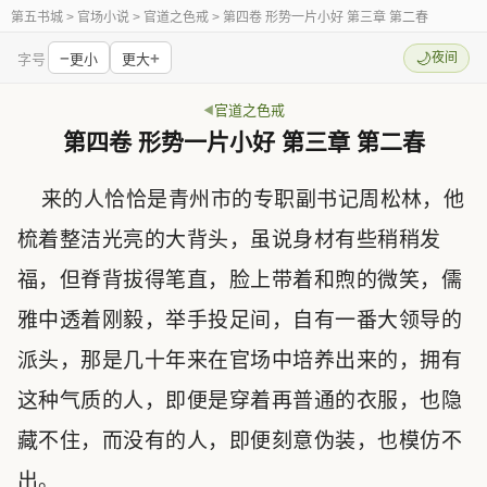
第五书城
> 官场小说 > 官道之色戒 > 第四卷 形势一片小好 第三章 第二春
−
+
🌙
夜间
字号
更小
更大
官道之色戒
第四卷 形势一片小好 第三章 第二春
来的人恰恰是青州市的专职副书记周松林，他
梳着整洁光亮的大背头，虽说身材有些稍稍发
福，但脊背拔得笔直，脸上带着和煦的微笑，儒
雅中透着刚毅，举手投足间，自有一番大领导的
派头，那是几十年来在官场中培养出来的，拥有
这种气质的人，即便是穿着再普通的衣服，也隐
藏不住，而没有的人，即便刻意伪装，也模仿不
出。