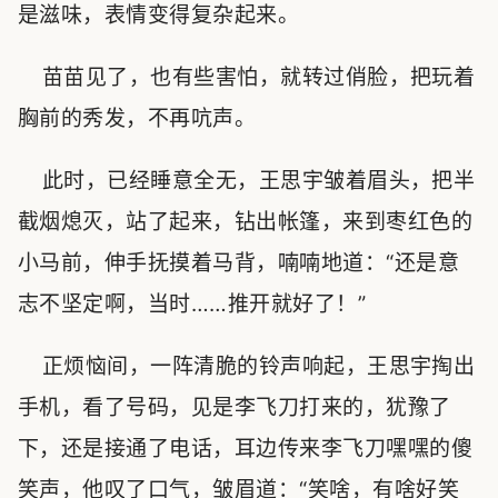
是滋味，表情变得复杂起来。
苗苗见了，也有些害怕，就转过俏脸，把玩着
胸前的秀发，不再吭声。
此时，已经睡意全无，王思宇皱着眉头，把半
截烟熄灭，站了起来，钻出帐篷，来到枣红色的
小马前，伸手抚摸着马背，喃喃地道：“还是意
志不坚定啊，当时……推开就好了！”
正烦恼间，一阵清脆的铃声响起，王思宇掏出
手机，看了号码，见是李飞刀打来的，犹豫了
下，还是接通了电话，耳边传来李飞刀嘿嘿的傻
笑声，他叹了口气，皱眉道：“笑啥，有啥好笑