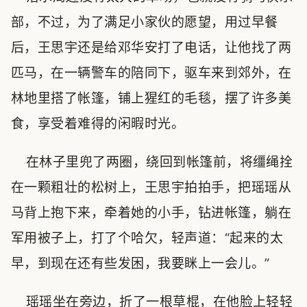
部，不过，为了满足小家伙的愿望，用过早餐
后，王思宇还是给邓华安打了电话，让他找了两
匹马，在一辆警车的陪同下，驱车来到郊外，在
林地里搭了帐篷，铺上猩红的毛毯，摆了许多美
食，享受着难得的闲暇时光。
在林子里兜了两圈，绕回到帐篷前，将缰绳拴
在一颗粗壮的松树上，王思宇拍拍手，把瑶瑶从
马背上抱下来，牵着她的小手，钻进帐篷，躺在
军用被子上，打了个哈欠，轻声道：“起来的太
早，到现在还有些发困，我要眯上一会儿。”
瑶瑶坐在旁边，折了一根草棍，在他脸上轻轻