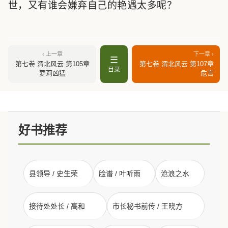
世，又有谁会嫌弃自己的艳遇太多呢？
‹ 上一章
下一章 ›
☰
第七卷 渭北风云 第105章
第七卷 渭北风云 第107章
目录
萝莉凶猛
危言
好书推荐
县领导 / 史生荣
脸谱 / 叶听雨
沧浪之水
接待处处长 / 高和
市长秘书前传 / 王晓方