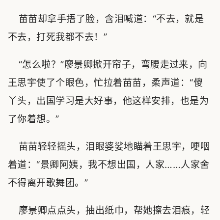
苗苗却拿手捂了脸，含泪喊道：“不去，就是
不去，打死我都不去！”
“怎么啦？”廖景卿掀开帘子，弯腰走过来，向
王思宇使了个眼色，忙拉着苗苗，柔声道：“傻
丫头，出国学习是大好事，他这样安排，也是为
了你着想。”
苗苗轻轻摇头，泪眼婆娑地瞄着王思宇，哽咽
着道：“景卿阿姨，我不想出国，人家……人家舍
不得离开歌舞团。”
廖景卿点点头，抽出纸巾，帮她擦去泪痕，轻