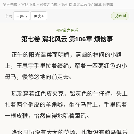
第五书城
> 官场小说 > 官道之色戒 > 第七卷 渭北风云 第106章 烦恼事
−
+
🌙
夜间
字号
更小
更大
官道之色戒
第七卷 渭北风云 第106章 烦恼事
正午的阳光温柔而明媚，清幽的林间的小路
上，王思宇手里拉着缰绳，牵着一匹枣红色的小
母马，慢悠悠地向前走去。
瑶瑶穿着红色皮夹克，铅灰色的牛仔裤，头上
扎着两个俏皮的羊角辫，坐在马背上，手里摇着
一根皮鞭，怡然自得地唱着童谣。
洛水周边没有太大的草场，也就没有骑马俱乐