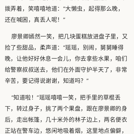
拨弄着，笑嘻嘻地道：“大懒虫，起得那么晚，
还在喊困，真丢人呢！”
廖景卿嫣然一笑，把几块蛋糕放进盘子里，又
捡了些甜品，柔声道：“瑶瑶，别闹，舅舅睡得
晚，让他好好休息一会儿，你去拿些水果，咱们
给警察叔叔送去，他们在外面守护半天了，非常
辛苦，要记得说谢谢，知道吗？”
“知道啦！”瑶瑶嘻嘻一笑，把手里的草棍丢
下，转过身子，挑了两个果盘，跟在廖景卿的身
后，走出帐篷，几十米外的林子边上，两名便衣
正站在警车边，悠闲地吸着烟，这里地点偏僻，