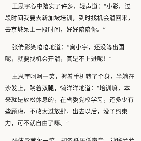
王思宇心中踏实了许多，轻声道：“小影，过
段时间我要去新加坡培训，到时找机会溜回来，
去京城呆上一段时间，好好陪陪你。”
张倩影笑嘻嘻地道：“臭小宇，还没等出国
呢，就要找机会开溜，真是不上进呢！”
王思宇呵呵一笑，握着手机转了个身，半躺在
沙发上，跷着双腿，懒洋洋地道：“培训嘛，本
来就是放松休息的，在省委党校学习，还多少有
些顾虑，不敢太过放肆，出去以后，没了约束
力，可不就自由了嘛。”
张倩影莞尔一笑，却忽低压低声音，神秘兮兮