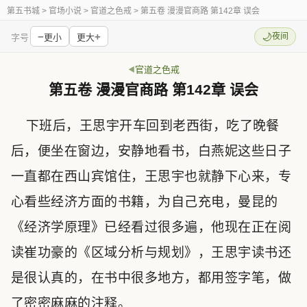
第五书城
> 官场小说 > 官道之色戒 > 第五卷 漫漫官商路 第142章 误会
−
+
🌙
夜间
字号
更小
更大
官道之色戒
第五卷 漫漫官商路 第142章 误会
下班后，王思宇开车回到老西街，吃了晚餐
后，便坐在窗边，安静地看书，白燕妮这些日子
一直都在西山宾馆住，王思宇也就静下心来，专
心看些经济方面的书籍，为自己充电，曼昆的
《经济学原理》已经看过很多遍，他现在正在阅
读崔功豪的《区域分析与规划》，王思宇读书还
是很认真的，在书中很多地方，都用签字笔，做
了密密麻麻的注释。