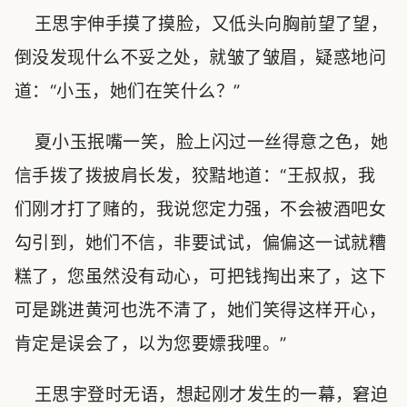
王思宇伸手摸了摸脸，又低头向胸前望了望，
倒没发现什么不妥之处，就皱了皱眉，疑惑地问
道：“小玉，她们在笑什么？”
夏小玉抿嘴一笑，脸上闪过一丝得意之色，她
信手拨了拨披肩长发，狡黠地道：“王叔叔，我
们刚才打了赌的，我说您定力强，不会被酒吧女
勾引到，她们不信，非要试试，偏偏这一试就糟
糕了，您虽然没有动心，可把钱掏出来了，这下
可是跳进黄河也洗不清了，她们笑得这样开心，
肯定是误会了，以为您要嫖我哩。”
王思宇登时无语，想起刚才发生的一幕，窘迫