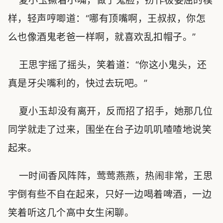
夏小玉撅着小嘴，做了鬼脸，扮作极委屈的模
样，轻声哼唧道：“哪有顶嘴啊，王叔叔，你怎
么也像酒鬼老爸一样啊，就喜欢乱扣帽子。”
王思宇摇了摇头，笑着道：“你这小鬼头，还
真是牙尖嘴利的，快过去玩吧。”
夏小玉却没有离开，反而招了招手，她那几位
同学就走了过来，围坐在台子边叽叽喳喳地说笑
起来。
一时间香风阵阵，莺莺燕燕，热闹非常，王思
宇倒有些不自在起来，只好一边喝着啤酒，一边
笑着听这几个高中女生闲聊。