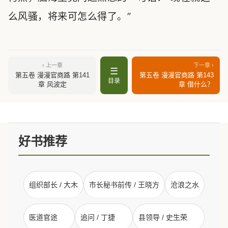
么风骚，将来可怎么得了。”
‹ 上一章
下一章 ›
☰
第五卷 漫漫官商路 第141
第五卷 漫漫官商路 第143
目录
章 风波定
章 借什么？
好书推荐
组织部长 / 大木
市长秘书前传 / 王晓方
沧浪之水
医道官途
追问 / 丁捷
县领导 / 史生荣