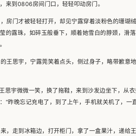
，来到0806房间门口，轻轻叩动房门。
，房门才被轻轻打开，却见宁露穿着淡粉色的珊瑚绒
莹的露珠，如碎玉般垂下，顺着她雪白的脖颈，滑落
。
的王思宇，宁露莞笑着点头，侧过身子，略带歉意地
王思宇微微一笑，换了拖鞋，来到沙发边坐下，从衣
：“昨晚忘记充电了，到了上午，手机就关机了，一
来，走到冰箱边，打开柜门，拿了一盒果汁，递给王