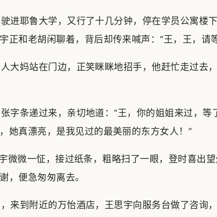
驶进耶鲁大学，又行了十几分钟，停在学员公寓楼下
宇正和老胡闲聊着，背后却传来喊声：“王，王，请等
人大妈站在门边，正笑眯眯地招手，他赶忙走过去，
张字条递过来，亲切地道：“王，你的姐姐来过，等
，她真漂亮，是我见过的最美丽的东方女人！”
宇微微一怔，接过纸条，粗略扫了一眼，登时喜出望
谢，便急匆匆离去。
，来到附近的万怡酒店，王思宇向服务台做了咨询，