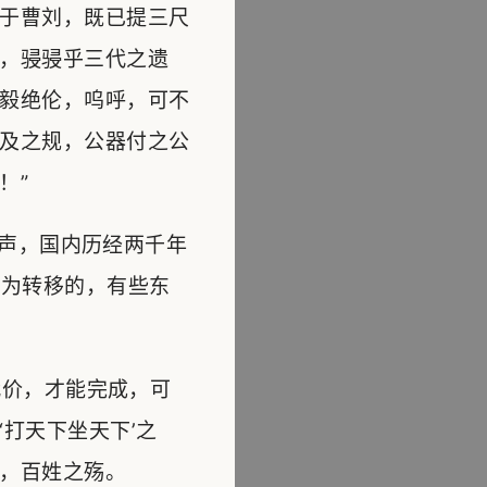
于曹刘，既已提三尺
，骎骎乎三代之遗
毅绝伦，呜呼，可不
及之规，公器付之公
！”
声，国内历经两千年
志为转移的，有些东
价，才能完成，可
打天下坐天下’之
，百姓之殇。