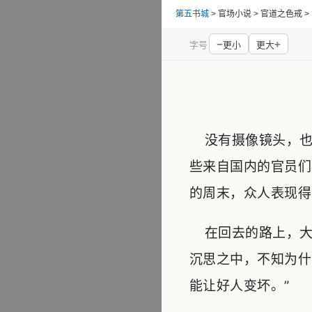
第五书城
> 官场小说 > 官道之色戒 
−
+
字号
更小
更大
没有摄像镜头，也
些来自国内的官员们
的周末，众人表现得
在回去的路上，大
沉思之中，不知为什
能让好人变坏。”