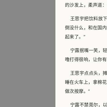
的沙发上，柔声道：
王思宇把饮料放下
倒没什么，和在国内
起来了。”
宁露抿嘴一笑，轻
噜打得很响，让你有
王思宇点点头，摊
睡在火车上，拿棉花
做次按摩。”
宁露不禁莞尔，以