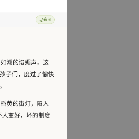
🌙
夜间
如潮的谄媚声，这
孩子们，度过了愉快
。
昏黄的街灯，陷入
坏人变好，坏的制度