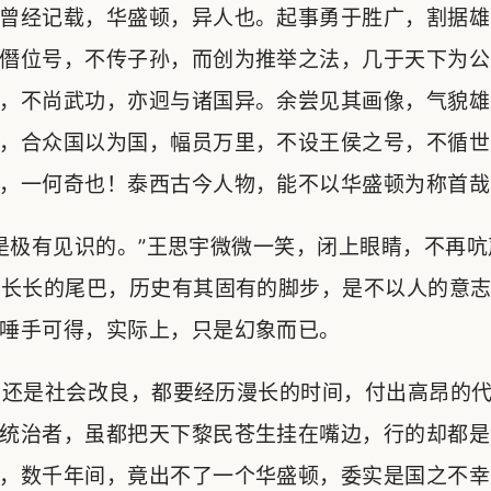
曾经记载，华盛顿，异人也。起事勇于胜广，割据雄
僭位号，不传子孙，而创为推举之法，几于天下为公
，不尚武功，亦迥与诸国异。余尝见其画像，气貌雄
，合众国以为国，幅员万里，不设王侯之号，不循世
，一何奇也！泰西古今人物，能不以华盛顿为称首哉
极有见识的。”王思宇微微一笑，闭上眼睛，不再吭
条长长的尾巴，历史有其固有的脚步，是不以人的意
唾手可得，实际上，只是幻象而已。
还是社会改良，都要经历漫长的时间，付出高昂的代
统治者，虽都把天下黎民苍生挂在嘴边，行的却都是‘
，数千年间，竟出不了一个华盛顿，委实是国之不幸