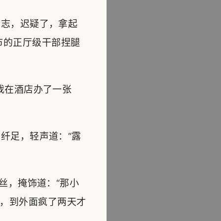
志，迟疑了，拿起
市的正厅级干部捏腿
我在酒店办了一张
纤足，轻声道：“露
丝，掩饰道：“那小
，到外面疯了两天才