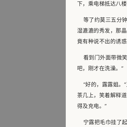
下，乘电梯抵达八楼
等了约莫三五分钟
湿漉漉的秀发，那晶
竟有种说不出的诱惑
看到门外面带微笑
吧，刚才在洗澡。”
“好的，露露姐。”
茶几上，笑着解释道
得及充电。”
宁露把毛巾挂了起