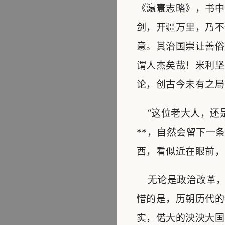
《瀛寰志略》，书中
剑，开疆万里，乃不
意。其治国崇让善俗
谓人杰矣哉！米利坚
论，创古今未有之局
“这位老大人，还是
**，自然会留下一
西，看似近在眼前，
无论是政治改革，
惜的是，历朝历代的
实，偌大的泱泱大国