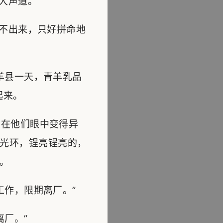
大声道。
不出来，只好拼命地
羊县一天，青羊乳品
起来。
在他们眼中变得异
光环，锃亮锃亮的，
。
作，限期离厂。”
厂。”