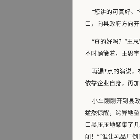
“您讲的可真好。”
口，向县政府方向开
“真的好吗？”王思
不时颠簸着，王思宇
再漏*点的演说，
依靠企业自身，再加
小车刚刚开到县政
猛然惊醒，诧异地望
口黑压压地聚集了几
闭！”“谁让乳品厂倒