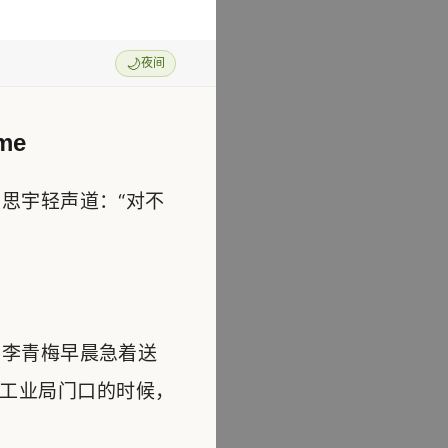
🌙
夜间
me
思宇轻声道：“对不
李青梅早晨急着送
工业局门口的时候，