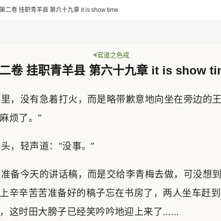
二卷 挂职青羊县 第六十九章 it is show time
官道之色戒
二卷 挂职青羊县 第六十九章 it is show ti
里，没有急着打火，而是略带歉意地向坐在旁边的王
麻烦了。”
，轻声道：“没事。”
准备今天的讲话稿，而是交给李青梅去做，可没想到
上辛辛苦苦准备好的稿子忘在书房了，两人坐车赶到
，这时田大膀子已经笑吟吟地迎上来了……