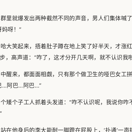
里就爆发出两种截然不同的声音，男人们集体喊了句
呀妈呀！”
哈大笑起来，捂着肚子蹲在地上笑了好半天，才涨红
步，高声道：“咋了，这才分开几天啊，就不认识我啦
中醒来，都面面相觑，只有那个做卫生的哑巴女工拼
…阿巴…阿巴…”
个矮个子工人抓着头发道：“咋不认识呢，我说你咋
”
在他身后的李大能耐一脚蹬在屁股上，‘扑通’一声