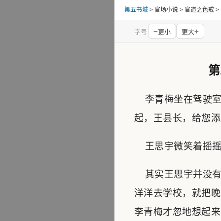
第五书城
> 官场小说 > 官道之色戒 > 第
−
+
字号
更小
更大
第
李青梅坐在驾驶室
起，王县长，给您添
王思宇微笑着摇摇头
其实王思宇并没有
洋洋去学校，就把晚
李青梅才忽地想起来