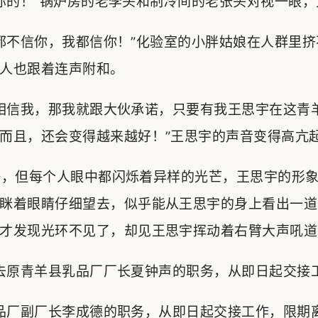
的！”锅炉房的老李头和制冷间的老张头对视一眼，
不信你，我都信你！”化验室的小胖姑娘在人群里挤
人也跟着连声附和。
相信我，那我就跟大伙承诺，只要有我王思宇在这青
而且，还会变得越来越好！”王思宇的声音变得高亢
，但每个人眼中都闪烁着异样的光芒，王思宇的形象
眯着眼睛仔细望去，似乎能从王思宇的身上看出一道
才发现光环不见了，却见王思宇挥动着右臂大声吼道
原青羊县乳品厂厂长夏钟声的职务，从即日起交接工
厂副厂长李成德的职务，从即日起交接工作，限期离