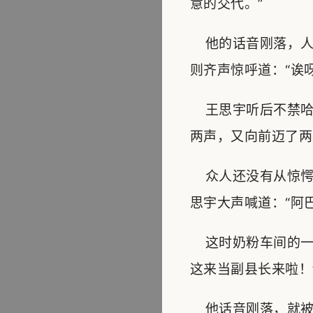
意的交代。”
他的话音刚落，人群
则齐声惊呼道：“诶
王思宇听后不禁哈
两声，又向前迈了两
众人还没有从惊愕
思宇大声喊道：“阿巴
这时奶粉车间的一
这来当副县长来啦！
他话音刚落，就被站