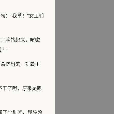
：“我草！”女工们
了脸站起来，咳嗽
？”
命挤出来，对着王
不干了呢，原来是跑
摔了个腚顿，屁股险