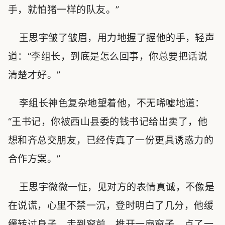
手，就怕猪一样的队友。”
王思宇皱了皱眉，用力地握了握他的手，轻声
道：“李组长，到底是怎么回事，你总要把话说
清楚才好。”
李组长神色复杂地望着他，不无唏嘘地道：
“王书记，你被西山县委的钱书记给出卖了，他
想和齐总交朋友，已经传真了一份更具诱惑力的
合作方案。”
王思宇微微一怔，见对方的表情真诚，不像是
在说谎，心里不禁一沉，登时明白了几分，他缓
缓转过身子，走到窗前，推开一扇窗子，点了一