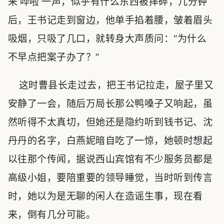
来‘哗啦’一声，似乎有什么东西被摔碎，几分钟
后，王书记走到窗边，他单手掐着腰，皱着眉头
吸烟，只吸了几口，就转身大声质问：“为什么
不早点把案子办了？”
这时曹县长走过去，把王书记拉走，屋子里又
安静了一会，随后万局长那公鸭嗓子又响起，虽
然听得不太真切，但她还是隐约听到钱书记、沈
丹丹的名字，白燕妮暗自吃了一惊，她顿时想起
以往那个传闻，据说西山宾馆有不少服务员都是
高级小姐，要陪重要的领导睡觉，当时听到传言
时，她以为是无聊的闲人在造谣生事，现在看
来，倒有几分可能。