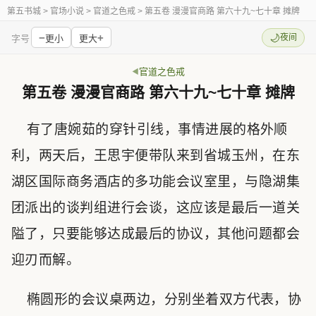
第五书城
> 官场小说 > 官道之色戒 > 第五卷 漫漫官商路 第六十九~七十章 摊牌
−
+
🌙
夜间
字号
更小
更大
官道之色戒
第五卷 漫漫官商路 第六十九~七十章 摊牌
有了唐婉茹的穿针引线，事情进展的格外顺
利，两天后，王思宇便带队来到省城玉州，在东
湖区国际商务酒店的多功能会议室里，与隐湖集
团派出的谈判组进行会谈，这应该是最后一道关
隘了，只要能够达成最后的协议，其他问题都会
迎刃而解。
椭圆形的会议桌两边，分别坐着双方代表，协