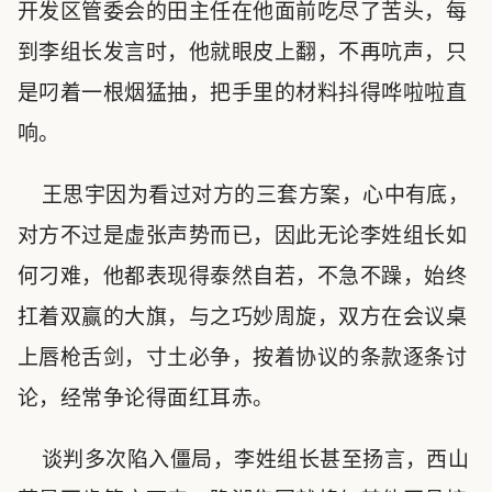
开发区管委会的田主任在他面前吃尽了苦头，每
到李组长发言时，他就眼皮上翻，不再吭声，只
是叼着一根烟猛抽，把手里的材料抖得哗啦啦直
响。
王思宇因为看过对方的三套方案，心中有底，
对方不过是虚张声势而已，因此无论李姓组长如
何刁难，他都表现得泰然自若，不急不躁，始终
扛着双赢的大旗，与之巧妙周旋，双方在会议桌
上唇枪舌剑，寸土必争，按着协议的条款逐条讨
论，经常争论得面红耳赤。
谈判多次陷入僵局，李姓组长甚至扬言，西山