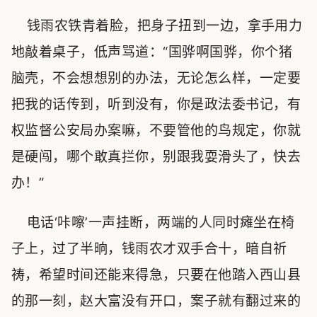
钱雨农铁青着脸，把身子扭到一边，拿手用力
地敲着桌子，低声骂道：“国骅啊国骅，你个猪
脑壳，不会想想别的办法，无论怎么样，一定要
把我的话传到，听到没有，你是政法委书记，有
权监督公安局办案嘛，不要管他的鸟规定，你就
是硬闯，哪个敢真拦你，别跟我耍滑头了，快去
办！”
电话‘咔嚓’一声挂断，两端的人同时瘫坐在椅
子上，过了半晌，钱雨农才双手合十，暗自祈
祷，希望时间还能来得急，只要在他踏入西山县
的那一刻，赵大富没有开口，案子就有翻过来的