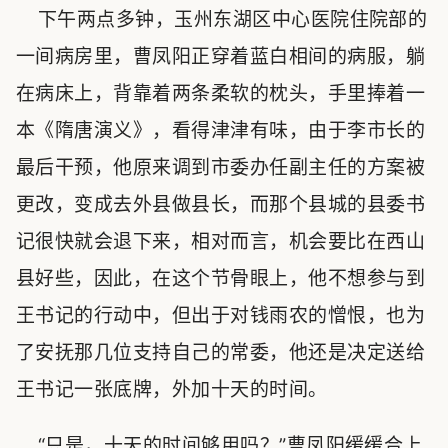
下午两点多钟，玉州东湖区中心医院住院部的
一间病房里，曹凤阳正穿着蓝白相间的病服，躺
在病床上，背靠着两条柔软的枕头，手里捧着一
本《隋唐演义》，看得津津有味，由于李市长的
最后干预，他原来调到市委办任副主任的方案被
更改，变成去外县做县长，而那个县城的县委书
记很快就会退下来，相对而言，机会要比在西山
县好些，因此，在这个节骨眼上，他不想参与到
王书记的行动中，但出于对钱雨农的憎恨，也为
了安抚那几位支持自己的常委，他还是决定送给
王书记一张底牌，外加十天的时间。
“只是，十天的时间够用吗？”曹凤阳缓缓合上