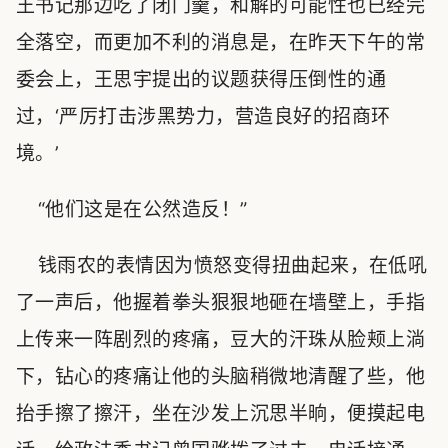
王书记那边吃了闭门羹，和解的可能性也已经完
全落空，而更加不利的消息是，在昨天下午的常
委会上，王思宇提出的议题获得压倒性的通
过，‘严厉打击涉黑势力，营造良好的招商环
境。’
“他们这是在公然造反！”
钱雨农的表情因为愤怒变得扭曲起来，在低吼
了一声后，他握着拳头狠狠地砸在墙壁上，手指
上传来一阵剧烈的疼痛，豆大的汗珠从脸颊上淌
下，钻心的疼痛让他的头脑稍微地清醒了些，他
抬手擦了擦汗，坐在沙发上沉思半晌，便摸起电