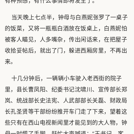
有种预感，有什么事情即将发生了。
当天晚上七点半，钟母与白燕妮张罗了一桌子
的饭菜，又将一瓶瓶白酒放在饭桌上，白燕妮怕
被客人瞄见，人多嘴杂，传出闲话来，在把屋子
收拾妥帖后，就出了门，躲进西厢房里，不再出
来。
十几分钟后，一辆辆小车驶入老西街的院子
里，县长曹凤阳、纪委书记沈啸川、宣传部长郑
岚、统战部长史法宪、人武部部长关磊、财政局
长孔圣贤等干部纷纷推开车门走了下来，望着这
些只有在西山电视新闻里才能见到的大人物，钟
母一时慌了手脚，赶忙大声喊道：“王书记，客