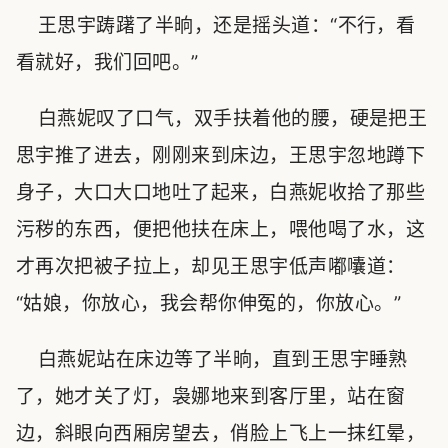
王思宇踌躇了半晌，还是摇头道：“不行，看
看就好，我们回吧。”
白燕妮叹了口气，双手扶着他的腰，硬是把王
思宇推了进去，刚刚来到床边，王思宇忽地蹲下
身子，大口大口地吐了起来，白燕妮收拾了那些
污秽的东西，便把他扶在床上，喂他喝了水，这
才再次把被子拉上，却见王思宇低声嘟囔道：
“姑娘，你放心，我会帮你伸冤的，你放心。”
白燕妮站在床边等了半晌，直到王思宇睡熟
了，她才关了灯，袅娜地来到客厅里，站在窗
边，斜眼向西厢房望去，俏脸上飞上一抹红晕，