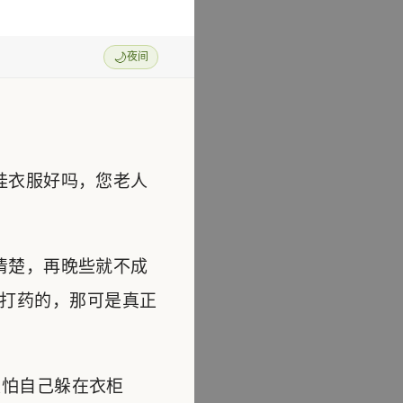
🌙
夜间
挂衣服好吗，您老人
清楚，再晚些就不成
打药的，那可是真正
怕自己躲在衣柜