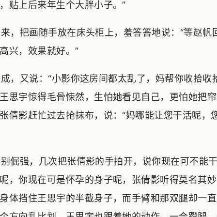
，贴上后来年生个大胖小子。”
来，把画随手放在床头柜上，羞答答地说：“等赵帆
高兴，效果就好。”
，又说：“小影你这房间都太乱了，妈帮你收拾收拾
王思宇惊得毛骨悚然，生怕她看见自己，更怕她把帘
张倩影赶忙过去抢抹布，说：“妈哪能让您干活呢，
别倔强，几次把张倩影的手拍开，说你现在可不能干
呢，你现在可是怀孕的身子呢，张倩影听得莫名其妙
身体挡住王思宇的半截身子，而手臂和那双腿却一直
个方向乱比划，王思宇也跟着她的动作，一会蹬腿，