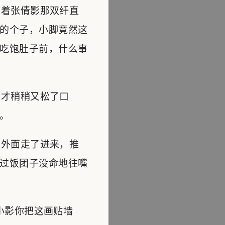
着张倩影那双纤直
的个子，小脚竟然这
吃饱肚子前，什么事
才稍稍又松了口
。
外面走了进来，推
过饭团子没命地往嘴
小影你把这画贴墙