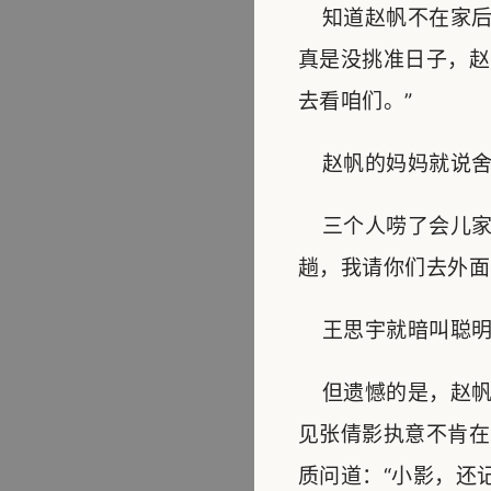
知道赵帆不在家后
真是没挑准日子，赵
去看咱们。”
赵帆的妈妈就说舍
三个人唠了会儿家
趟，我请你们去外面
王思宇就暗叫聪明
但遗憾的是，赵帆
见张倩影执意不肯在
质问道：“小影，还