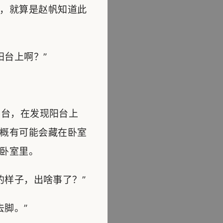
，就算是赵帆知道此
台上啊？”
台，在发现阳台上
概有可能会藏在卧室
卧室里。
样子，出啥事了？”
脚。”