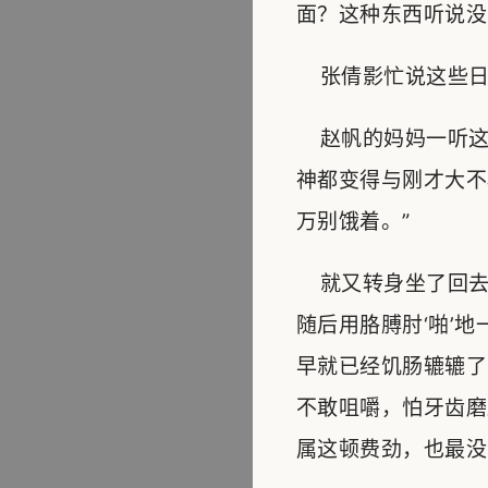
面？这种东西听说没
张倩影忙说这些日
赵帆的妈妈一听这
神都变得与刚才大不
万别饿着。”
就又转身坐了回去
随后用胳膊肘‘啪’
早就已经饥肠辘辘了
不敢咀嚼，怕牙齿磨
属这顿费劲，也最没