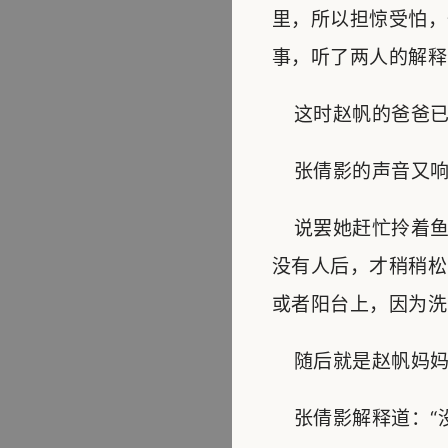
里，所以担惊受怕，
事，听了两人的解释
这时赵帆的爸爸已经
张倩影的声音又响起
说罢她赶忙拎着鱼
没有人后，才稍稍松
或者阳台上，因为洗
随后就是赵帆妈妈的
张倩影解释道：“没