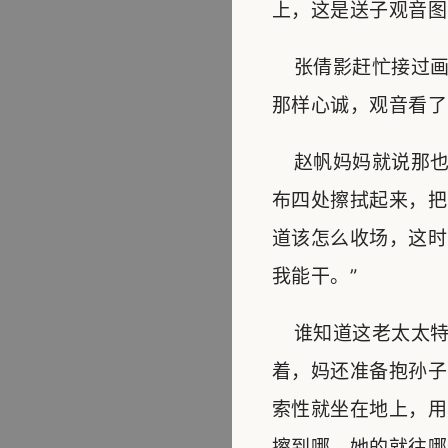
上，这是送子观音图
张倩影赶忙接过画
那样心诚，观音看了
赵帆妈妈就说那也成
布四处擦拭起来，把
道该怎么收场，这时
我能干。”
谁知道这老太太特
着，妈还准备抱孙子
索性就坐在地上，用
擦到哪，她的就往哪