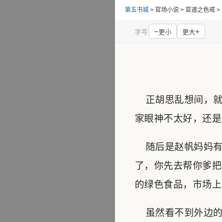
第五书城
> 官场小说 > 官道之色戒 
−
+
字号
更小
更大
正胡思乱想间，就
家眼神不太好，还是
随后是赵帆妈妈有
了，你先去帮你爹把
的绿色食品，市场上
虽然看不到外边的