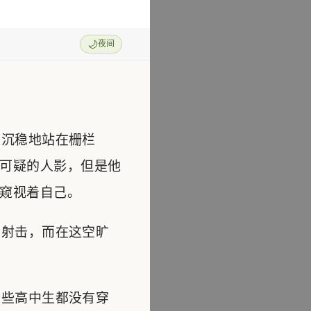
🌙
夜间
沉稳地站在栅栏
可疑的人影，但是他
窥视着自己。
射击，而在这空旷
些高中生都没有穿