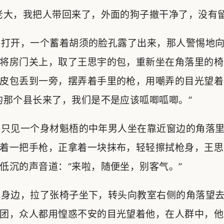
老大，我把人带回来了，外面的狗子撤干净了，没有留
打开，一个蓄着胡须的脸孔露了出来，那人警惕地向
将房门关上，取了王思宇的包，重新坐在角落里的椅
皮包丢到一旁，摆弄着手里的枪，用嘲弄的目光望着
的那个县长来了，我们是不是应该呱唧呱唧。”
只见一个身材魁梧的中年男人坐在靠近窗边的角落里
着一把手枪，正拿着一块抹布，轻轻擦拭枪身，王思
低沉的声音道：“来啦，随便坐，别客气。”
身边，拉了张椅子坐下，转头向教室右侧的角落望去
团，众人都用惶惑不安的目光望着他，在人群中，他