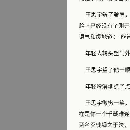
王思宇皱了皱眉，
脸上已经没有了刚开
语气和缓地道：“能
年轻人转头望门外瞥
王思宇望了他一眼，
年轻冷漠地点了点头
王思宇微微一笑，
在是你一个千载难逢
两名歹徒绳之于法，