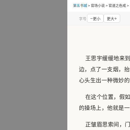
第五书城
> 官场小说 > 官道之色戒 
−
+
字号
更小
更大
王思宇缓缓地来到
边，点了一支烟，抬
心头生出一种微妙的
在这个位置，假如
的操场上，他就是一
正皱眉思索间，门