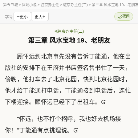
第五书城
> 官场小说 > 驻京办主任 > 驻京办主任(二) > 第三章 风水宝地 19、老朋
−
+
🌙
夜间
字号
更小
更大
驻京办主任(二)
第三章 风水宝地 19、老朋友
顾怀远到北京事先没有告诉丁能通，他在出
版社的安排下在王府井书店签名售书忙了一天，
傍晚，他打车去了北京花园，快到北京花园时，
他才给丁能通打电话，丁能通接到电话后，连忙
下楼迎接。顾怀远已经下了出租车。
“怀远，也不打个招呼，我也好去机场接
你！”丁能通有点挑理说。