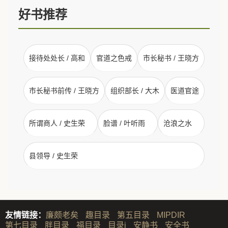
好书推荐
接待处处长 / 高和
官道之色戒
市长秘书 / 王晓方
市长秘书前传 / 王晓方
组织部长 / 大木
医道官途
所谓商人 / 史生荣
脸谱 / 叶听雨
沧浪之水
县领导 / 史生荣
友情链接：
廉颇老矣
趣目录
第五目录
MIPDIR
第七目录
胖目录
福目录
目录i
安静书
安全书